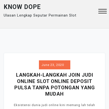
Skip
KNOW DOPE
to
Ulasan Lengkap Seputar Permainan Slot
content
Close
Menu
June 23, 2020
LANGKAH-LANGKAH JOIN JUDI
ONLINE SLOT ONLINE DEPOSIT
PULSA TANPA POTONGAN YANG
MUDAH
Eksistensi dunia judi online kini memang lah telah