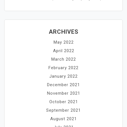
ARCHIVES
May 2022
April 2022
March 2022
February 2022
January 2022
December 2021
November 2021
October 2021
September 2021
August 2021