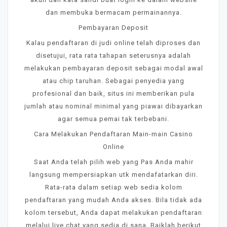
dan membuka bermacam permainannya.
Pembayaran Deposit
Kalau pendaftaran di judi online telah diproses dan
disetujui, rata rata tahapan seterusnya adalah
melakukan pembayaran deposit sebagai modal awal
atau chip taruhan. Sebagai penyedia yang
profesional dan baik, situs ini memberikan pula
jumlah atau nominal minimal yang piawai dibayarkan
agar semua pemai tak terbebani.
Cara Melakukan Pendaftaran Main-main Casino
Online
Saat Anda telah pilih web yang Pas Anda mahir
langsung mempersiapkan utk mendafatarkan diri.
Rata-rata dalam setiap web sedia kolom
pendaftaran yang mudah Anda akses. Bila tidak ada
kolom tersebut, Anda dapat melakukan pendaftaran
melalui live chat yang sedia di sana. Baiklah berikut