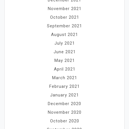
December 2021
November 2021
October 2021
September 2021
August 2021
July 2021
June 2021
May 2021
April 2021
March 2021
February 2021
January 2021
December 2020
November 2020
October 2020