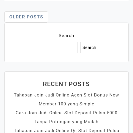
Posts
OLDER POSTS
Navigation
Search
Search
RECENT POSTS
Tahapan Join Judi Online Agen Slot Bonus New
Member 100 yang Simple
Cara Join Judi Online Slot Deposit Pulsa 5000
Tanpa Potongan yang Mudah
Tahapan Join Judi Online Qq Slot Deposit Pulsa