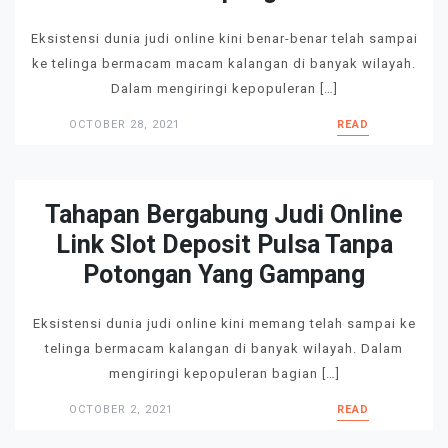
Eksistensi dunia judi online kini benar-benar telah sampai
ke telinga bermacam macam kalangan di banyak wilayah.
Dalam mengiringi kepopuleran […]
OCTOBER 28, 2021
READ
Tahapan Bergabung Judi Online
Link Slot Deposit Pulsa Tanpa
Potongan Yang Gampang
Eksistensi dunia judi online kini memang telah sampai ke
telinga bermacam kalangan di banyak wilayah. Dalam
mengiringi kepopuleran bagian […]
OCTOBER 2, 2021
READ