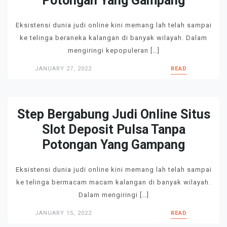
Potongan Yang Gampang
Eksistensi dunia judi online kini memang lah telah sampai
ke telinga beraneka kalangan di banyak wilayah. Dalam
mengiringi kepopuleran […]
JANUARY 27, 2022
READ
Step Bergabung Judi Online Situs
Slot Deposit Pulsa Tanpa
Potongan Yang Gampang
Eksistensi dunia judi online kini memang lah telah sampai
ke telinga bermacam macam kalangan di banyak wilayah.
Dalam mengiringi […]
JANUARY 15, 2022
READ