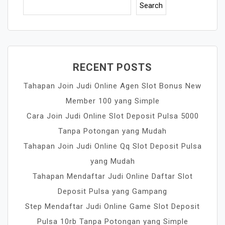
Search
RECENT POSTS
Tahapan Join Judi Online Agen Slot Bonus New
Member 100 yang Simple
Cara Join Judi Online Slot Deposit Pulsa 5000
Tanpa Potongan yang Mudah
Tahapan Join Judi Online Qq Slot Deposit Pulsa
yang Mudah
Tahapan Mendaftar Judi Online Daftar Slot
Deposit Pulsa yang Gampang
Step Mendaftar Judi Online Game Slot Deposit
Pulsa 10rb Tanpa Potongan yang Simple