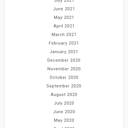
July 2021
June 2021
May 2021
April 2021
March 2021
February 2021
January 2021
December 2020
November 2020
October 2020
September 2020
August 2020
July 2020
June 2020
May 2020