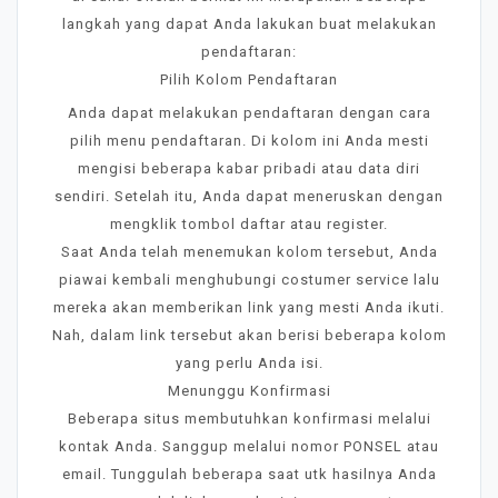
langkah yang dapat Anda lakukan buat melakukan
pendaftaran:
Pilih Kolom Pendaftaran
Anda dapat melakukan pendaftaran dengan cara
pilih menu pendaftaran. Di kolom ini Anda mesti
mengisi beberapa kabar pribadi atau data diri
sendiri. Setelah itu, Anda dapat meneruskan dengan
mengklik tombol daftar atau register.
Saat Anda telah menemukan kolom tersebut, Anda
piawai kembali menghubungi costumer service lalu
mereka akan memberikan link yang mesti Anda ikuti.
Nah, dalam link tersebut akan berisi beberapa kolom
yang perlu Anda isi.
Menunggu Konfirmasi
Beberapa situs membutuhkan konfirmasi melalui
kontak Anda. Sanggup melalui nomor PONSEL atau
email. Tunggulah beberapa saat utk hasilnya Anda