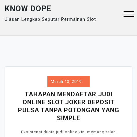
Skip
KNOW DOPE
to
Ulasan Lengkap Seputar Permainan Slot
content
Close
Menu
March 13, 2019
TAHAPAN MENDAFTAR JUDI
ONLINE SLOT JOKER DEPOSIT
PULSA TANPA POTONGAN YANG
SIMPLE
Eksistensi dunia judi online kini memang telah