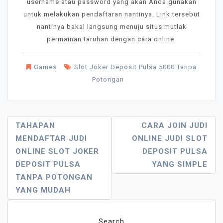
username atau password yang akan Anda gunakan
untuk melakukan pendaftaran nantinya. Link tersebut
nantinya bakal langsung menuju situs mutlak
permainan taruhan dengan cara online.
Games
Slot Joker Deposit Pulsa 5000 Tanpa
Potongan
Post
TAHAPAN
CARA JOIN JUDI
MENDAFTAR JUDI
ONLINE JUDI SLOT
Navigation
ONLINE SLOT JOKER
DEPOSIT PULSA
DEPOSIT PULSA
YANG SIMPLE
TANPA POTONGAN
YANG MUDAH
Search