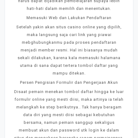
harus dapat dijadikan pembelajaran supaya lebih
hati-hati dalam memilih dan menentukan.
Memasuki Web dan Lakukan Pendaftaran
Setelah yakin akan situs casino online yang dipilih,
maka langsung saja cari link yang piawai
mebghubungkanmu pada proses pendaftaran
menjadi member resmi. Hal ini biasanya mudah
sekali dilakukan, karena kala memasuki halamana
utama di sana dapat tertera tombol daftar yang
mampu ditekan.
Persen Pengisian Formulir dan Pengerjaan Akun
Disaat pemain menekan tombol daftar hingga ke luar
formulir online yang mesti diisi, maka artinya ia telah
melangkah ke step berikutnya.. Tak hanya beragam
data diri yang mesti diisi sebagai kebutuhan
bersama, namun pemain sanggup sekaligus
membuat akun dan password utk login ke dalam
situs dan mengakses beraneka ragam permainannya.