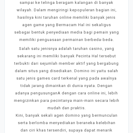
sampai ke telinga beragam kalangan di banyak
wilayah. Dalam mengiringi kepopuleran bagian ini,
hasilnya kini taruhan online memiliki banyak jenis
agen game yang Bermacam Hal ini sekaligus
sebagai bentuk penyediaan media bagi pemain yang
memiliki penguasaan permainan berbeda-beda.
Salah satu jenisnya adalah taruhan casino, yang
sekarang ini memiliki banyak Pecinta Hal tersebut
terbukti dari sejumlah member aktif yang bergabung
dalam situs yang disediakan. Domino ini yaitu salah
satu jenis games card terkenal yang pada awalnya
tidak jarang dimainkan di dunia nyata. Dengan
adanya pengusunganA dengan cara online ini, lebih
mengizinkan para pecintanya main-main secara lebih
mudah dan praktis.
Kini, banyak sekali agen domino yang bermunculan
serta berlomba menyediakan beraneka kelebihan
dan ciri khas tersendiri, supaya dapat menarik