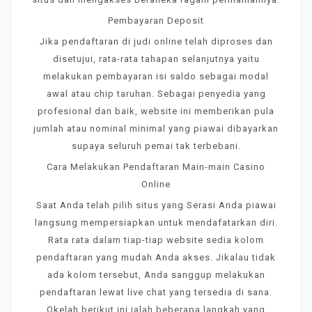
Pembayaran Deposit
Jika pendaftaran di judi online telah diproses dan
disetujui, rata-rata tahapan selanjutnya yaitu
melakukan pembayaran isi saldo sebagai modal
awal atau chip taruhan. Sebagai penyedia yang
profesional dan baik, website ini memberikan pula
jumlah atau nominal minimal yang piawai dibayarkan
supaya seluruh pemai tak terbebani.
Cara Melakukan Pendaftaran Main-main Casino
Online
Saat Anda telah pilih situs yang Serasi Anda piawai
langsung mempersiapkan untuk mendafatarkan diri.
Rata rata dalam tiap-tiap website sedia kolom
pendaftaran yang mudah Anda akses. Jikalau tidak
ada kolom tersebut, Anda sanggup melakukan
pendaftaran lewat live chat yang tersedia di sana.
Okelah berikut ini ialah beberapa langkah yang