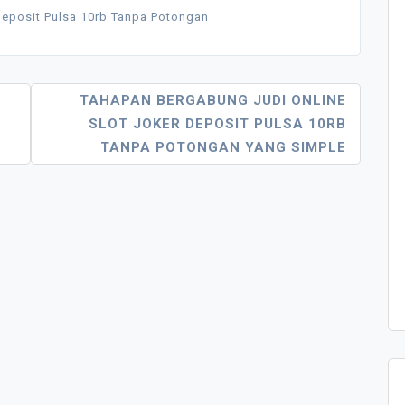
Deposit Pulsa 10rb Tanpa Potongan
TAHAPAN BERGABUNG JUDI ONLINE
SLOT JOKER DEPOSIT PULSA 10RB
TANPA POTONGAN YANG SIMPLE