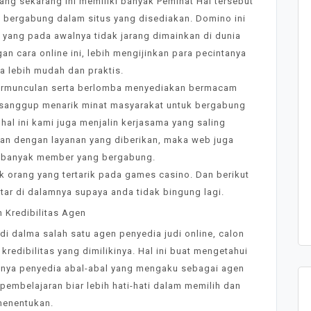
yang sekarang ini memiliki banyak Peminat Hal tersebut
g bergabung dalam situs yang disediakan. Domino ini
l yang pada awalnya tidak jarang dimainkan di dunia
 cara online ini, lebih mengijinkan para pecintanya
a lebih mudah dan praktis.
bermunculan serta berlomba menyediakan bermacam
ya sanggup menarik minat masyarakat untuk bergabung
al ini kami juga menjalin kerjasama yang saling
an dengan layanan yang diberikan, maka web juga
ebanyak member yang bergabung.
ak orang yang tertarik pada games casino. Dan berikut
ar di dalamnya supaya anda tidak bingung lagi.
 Kredibilitas Agen
 dalma salah satu agen penyedia judi online, calon
edibilitas yang dimilikinya. Hal ini buat mengetahui
ahnya penyedia abal-abal yang mengaku sebagai agen
 pembelajaran biar lebih hati-hati dalam memilih dan
enentukan.