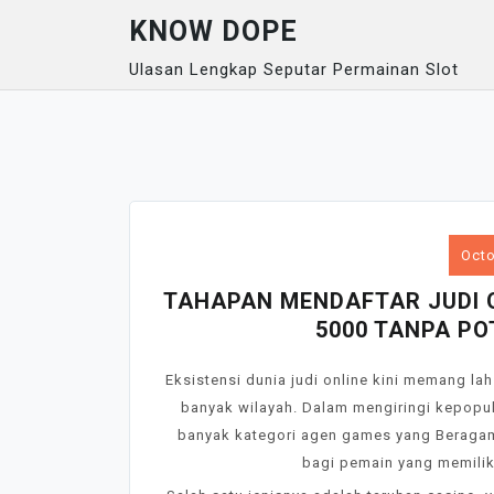
Skip
KNOW DOPE
to
Ulasan Lengkap Seputar Permainan Slot
content
Octo
TAHAPAN MENDAFTAR JUDI O
5000 TANPA P
Eksistensi dunia judi online kini memang l
banyak wilayah. Dalam mengiringi kepopule
banyak kategori agen games yang Beragam
bagi pemain yang memili