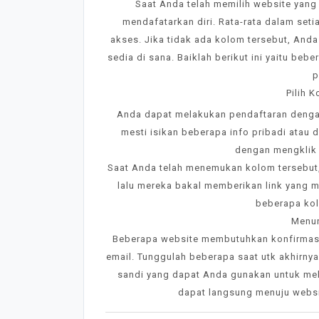
Saat Anda telah memilih website yan
mendafatarkan diri. Rata-rata dalam set
akses. Jika tidak ada kolom tersebut, And
sedia di sana. Baiklah berikut ini yaitu be
p
Pilih 
Anda dapat melakukan pendaftaran dengan
mesti isikan beberapa info pribadi atau d
dengan mengklik t
Saat Anda telah menemukan kolom tersebut
lalu mereka bakal memberikan link yang me
beberapa kol
Menun
Beberapa website membutuhkan konfirmasi
email. Tunggulah beberapa saat utk akhirny
sandi yang dapat Anda gunakan untuk mela
dapat langsung menuju websi