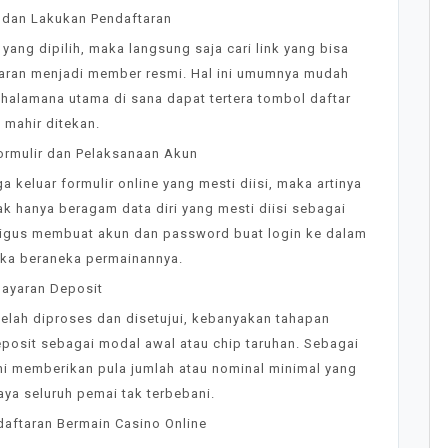
dan Lakukan Pendaftaran
 yang dipilih, maka langsung saja cari link yang bisa
an menjadi member resmi. Hal ini umumnya mudah
 halamana utama di sana dapat tertera tombol daftar
 mahir ditekan.
ormulir dan Pelaksanaan Akun
keluar formulir online yang mesti diisi, maka artinya
Tak hanya beragam data diri yang mesti diisi sebagai
ligus membuat akun dan password buat login ke dalam
ka beraneka permainannya.
ayaran Deposit
telah diproses dan disetujui, kebanyakan tahapan
posit sebagai modal awal atau chip taruhan. Sebagai
ni memberikan pula jumlah atau nominal minimal yang
ya seluruh pemai tak terbebani.
aftaran Bermain Casino Online