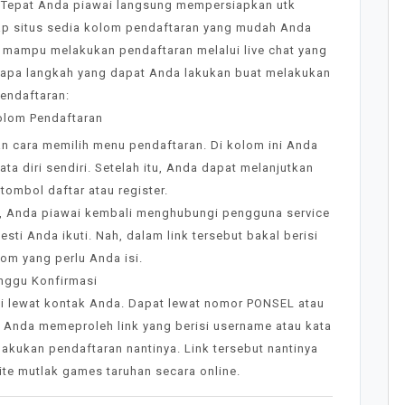
g Tepat Anda piawai langsung mempersiapkan utk
iap situs sedia kolom pendaftaran yang mudah Anda
a mampu melakukan pendaftaran melalui live chat yang
berapa langkah yang dapat Anda lakukan buat melakukan
endaftaran:
Kolom Pendaftaran
 cara memilih menu pendaftaran. Di kolom ini Anda
ata diri sendiri. Setelah itu, Anda dapat melanjutkan
ombol daftar atau register.
, Anda piawai kembali menghubungi pengguna service
sti Anda ikuti. Nah, dalam link tersebut bakal berisi
om yang perlu Anda isi.
ggu Konfirmasi
 lewat kontak Anda. Dapat lewat nomor PONSEL atau
a Anda memeproleh link yang berisi username atau kata
kukan pendaftaran nantinya. Link tersebut nantinya
te mutlak games taruhan secara online.