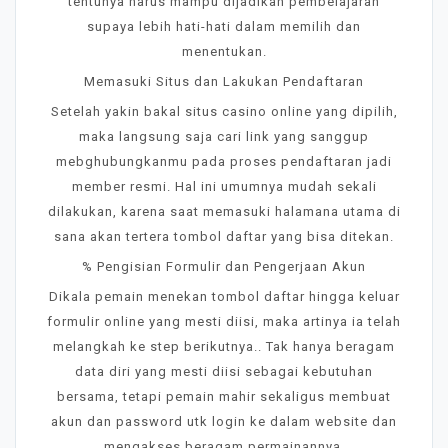
tentunya harus mampu dijadikan pembelajaran
supaya lebih hati-hati dalam memilih dan
menentukan.
Memasuki Situs dan Lakukan Pendaftaran
Setelah yakin bakal situs casino online yang dipilih,
maka langsung saja cari link yang sanggup
mebghubungkanmu pada proses pendaftaran jadi
member resmi. Hal ini umumnya mudah sekali
dilakukan, karena saat memasuki halamana utama di
sana akan tertera tombol daftar yang bisa ditekan.
% Pengisian Formulir dan Pengerjaan Akun
Dikala pemain menekan tombol daftar hingga keluar
formulir online yang mesti diisi, maka artinya ia telah
melangkah ke step berikutnya.. Tak hanya beragam
data diri yang mesti diisi sebagai kebutuhan
bersama, tetapi pemain mahir sekaligus membuat
akun dan password utk login ke dalam website dan
mengakses beragam permainannya.