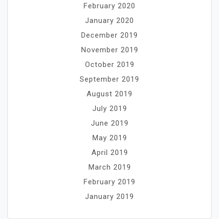
February 2020
January 2020
December 2019
November 2019
October 2019
September 2019
August 2019
July 2019
June 2019
May 2019
April 2019
March 2019
February 2019
January 2019