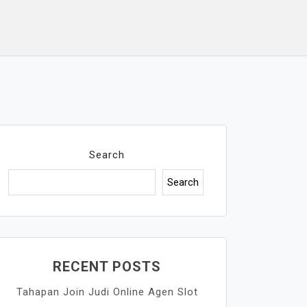
Search
Search
RECENT POSTS
Tahapan Join Judi Online Agen Slot