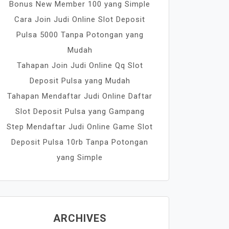
Bonus New Member 100 yang Simple
Cara Join Judi Online Slot Deposit
Pulsa 5000 Tanpa Potongan yang
Mudah
Tahapan Join Judi Online Qq Slot
Deposit Pulsa yang Mudah
Tahapan Mendaftar Judi Online Daftar
Slot Deposit Pulsa yang Gampang
Step Mendaftar Judi Online Game Slot
Deposit Pulsa 10rb Tanpa Potongan
yang Simple
ARCHIVES