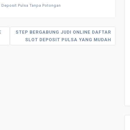
 Deposit Pulsa Tanpa Potongan
E
STEP BERGABUNG JUDI ONLINE DAFTAR
SLOT DEPOSIT PULSA YANG MUDAH