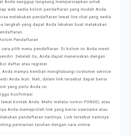
epat Anda sanggup langsung mempersiapkan untuk
p-tiap web sedia kolom pendaftaran yang mudah Anda
bisa melakukan pendaftaran lewat live chat yang sedia
rapa langkah yang dapat Anda lakukan buat melakukan
endaftaran:
 Kolom Pendaftaran
ara pilih menu pendaftaran. Di kolom ini Anda mesti
i sendiri. Setelah itu, Anda dapat meneruskan dengan
ol daftar atau register.
t, Anda mampu kembali menghubungi costumer service
sti Anda ikuti. Nah, dalam link tersebut dapat berisi
om yang perlu Anda isi.
ggu Konfirmasi
lewat kontak Anda. Mahir melalui nomor PONSEL atau
lnya Anda memeproleh link yang berisi username atau
lakukan pendaftaran nantinya. Link tersebut nantinya
nting permainan taruhan dengan cara online.