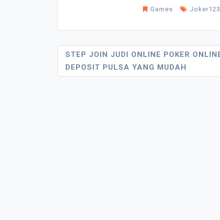
Games
Joker123
Post
STEP JOIN JUDI ONLINE POKER ONLIN
DEPOSIT PULSA YANG MUDAH
Navigation