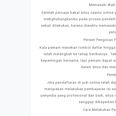
Memasuki Web 
Setelah percaya bakal situs casino online 
mebghubungkanmu pada proses pendaftar
sekali dilakukan, karena diwaktu memasuki
yang
Persen Pengisian 
Kala pemain menekan tombol daftar hingga ke
telah melangkah ke tahap berikutnya.. Ta
kepentingan bersama, tapi pemain dapat s
dalam situs dan me
Pemb
Jika pendaftaran di judi online telah d
merupakan melakukan pembayaran isi sal
penyedia yang profesional dan baik, situs 
sanggup dibayarkan b
Cara Melakukan Pe