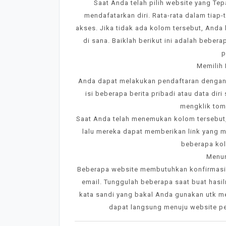
Saat Anda telah pilih website yang T
mendafatarkan diri. Rata-rata dalam tia
akses. Jika tidak ada kolom tersebut, Anda 
di sana. Baiklah berikut ini adalah bebe
p
Memilih
Anda dapat melakukan pendaftaran dengan c
isi beberapa berita pribadi atau data dir
mengklik tomb
Saat Anda telah menemukan kolom tersebu
lalu mereka dapat memberikan link yang me
beberapa kol
Menun
Beberapa website membutuhkan konfirmasi 
email. Tunggulah beberapa saat buat hasi
kata sandi yang bakal Anda gunakan utk me
dapat langsung menuju website pe