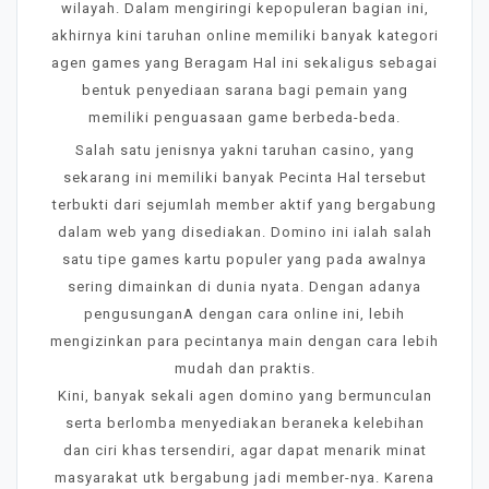
wilayah. Dalam mengiringi kepopuleran bagian ini,
akhirnya kini taruhan online memiliki banyak kategori
agen games yang Beragam Hal ini sekaligus sebagai
bentuk penyediaan sarana bagi pemain yang
memiliki penguasaan game berbeda-beda.
Salah satu jenisnya yakni taruhan casino, yang
sekarang ini memiliki banyak Pecinta Hal tersebut
terbukti dari sejumlah member aktif yang bergabung
dalam web yang disediakan. Domino ini ialah salah
satu tipe games kartu populer yang pada awalnya
sering dimainkan di dunia nyata. Dengan adanya
pengusunganA dengan cara online ini, lebih
mengizinkan para pecintanya main dengan cara lebih
mudah dan praktis.
Kini, banyak sekali agen domino yang bermunculan
serta berlomba menyediakan beraneka kelebihan
dan ciri khas tersendiri, agar dapat menarik minat
masyarakat utk bergabung jadi member-nya. Karena