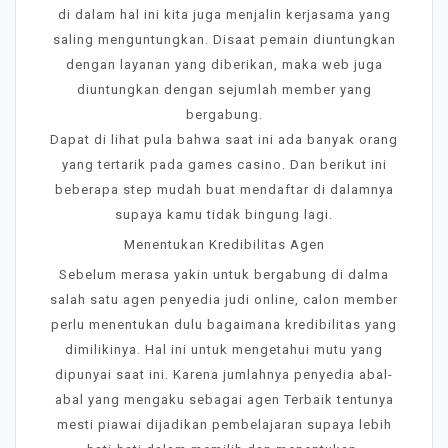
di dalam hal ini kita juga menjalin kerjasama yang
saling menguntungkan. Disaat pemain diuntungkan
dengan layanan yang diberikan, maka web juga
diuntungkan dengan sejumlah member yang
bergabung.
Dapat di lihat pula bahwa saat ini ada banyak orang
yang tertarik pada games casino. Dan berikut ini
beberapa step mudah buat mendaftar di dalamnya
supaya kamu tidak bingung lagi.
Menentukan Kredibilitas Agen
Sebelum merasa yakin untuk bergabung di dalma
salah satu agen penyedia judi online, calon member
perlu menentukan dulu bagaimana kredibilitas yang
dimilikinya. Hal ini untuk mengetahui mutu yang
dipunyai saat ini. Karena jumlahnya penyedia abal-
abal yang mengaku sebagai agen Terbaik tentunya
mesti piawai dijadikan pembelajaran supaya lebih