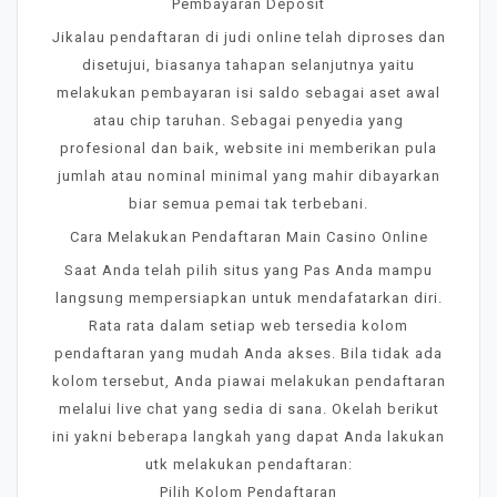
Pembayaran Deposit
Jikalau pendaftaran di judi online telah diproses dan
disetujui, biasanya tahapan selanjutnya yaitu
melakukan pembayaran isi saldo sebagai aset awal
atau chip taruhan. Sebagai penyedia yang
profesional dan baik, website ini memberikan pula
jumlah atau nominal minimal yang mahir dibayarkan
biar semua pemai tak terbebani.
Cara Melakukan Pendaftaran Main Casino Online
Saat Anda telah pilih situs yang Pas Anda mampu
langsung mempersiapkan untuk mendafatarkan diri.
Rata rata dalam setiap web tersedia kolom
pendaftaran yang mudah Anda akses. Bila tidak ada
kolom tersebut, Anda piawai melakukan pendaftaran
melalui live chat yang sedia di sana. Okelah berikut
ini yakni beberapa langkah yang dapat Anda lakukan
utk melakukan pendaftaran:
Pilih Kolom Pendaftaran