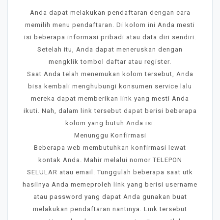
Anda dapat melakukan pendaftaran dengan cara
memilih menu pendaftaran. Di kolom ini Anda mesti
isi beberapa informasi pribadi atau data diri sendiri.
Setelah itu, Anda dapat meneruskan dengan
mengklik tombol daftar atau register.
Saat Anda telah menemukan kolom tersebut, Anda
bisa kembali menghubungi konsumen service lalu
mereka dapat memberikan link yang mesti Anda
ikuti. Nah, dalam link tersebut dapat berisi beberapa
kolom yang butuh Anda isi.
Menunggu Konfirmasi
Beberapa web membutuhkan konfirmasi lewat
kontak Anda. Mahir melalui nomor TELEPON
SELULAR atau email. Tunggulah beberapa saat utk
hasilnya Anda memeproleh link yang berisi username
atau password yang dapat Anda gunakan buat
melakukan pendaftaran nantinya. Link tersebut