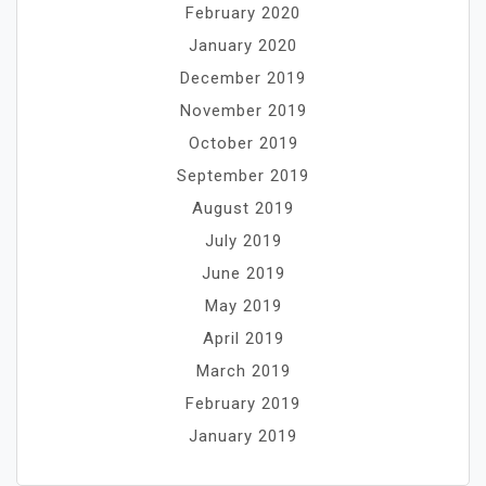
February 2020
January 2020
December 2019
November 2019
October 2019
September 2019
August 2019
July 2019
June 2019
May 2019
April 2019
March 2019
February 2019
January 2019