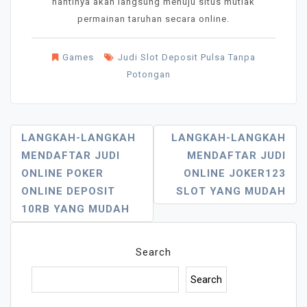
nantinya akan langsung menuju situs mutlak
permainan taruhan secara online.
Games
Judi Slot Deposit Pulsa Tanpa
Potongan
Post
LANGKAH-LANGKAH
LANGKAH-LANGKAH
MENDAFTAR JUDI
MENDAFTAR JUDI
Navigation
ONLINE POKER
ONLINE JOKER123
ONLINE DEPOSIT
SLOT YANG MUDAH
10RB YANG MUDAH
Search
Search