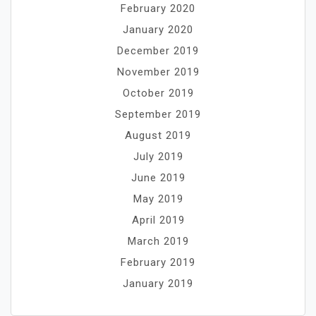
February 2020
January 2020
December 2019
November 2019
October 2019
September 2019
August 2019
July 2019
June 2019
May 2019
April 2019
March 2019
February 2019
January 2019