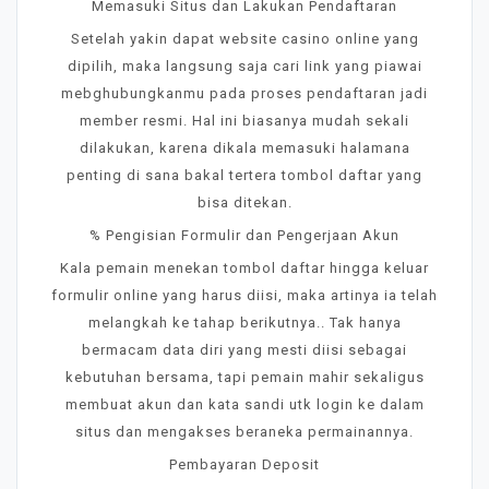
Memasuki Situs dan Lakukan Pendaftaran
Setelah yakin dapat website casino online yang
dipilih, maka langsung saja cari link yang piawai
mebghubungkanmu pada proses pendaftaran jadi
member resmi. Hal ini biasanya mudah sekali
dilakukan, karena dikala memasuki halamana
penting di sana bakal tertera tombol daftar yang
bisa ditekan.
% Pengisian Formulir dan Pengerjaan Akun
Kala pemain menekan tombol daftar hingga keluar
formulir online yang harus diisi, maka artinya ia telah
melangkah ke tahap berikutnya.. Tak hanya
bermacam data diri yang mesti diisi sebagai
kebutuhan bersama, tapi pemain mahir sekaligus
membuat akun dan kata sandi utk login ke dalam
situs dan mengakses beraneka permainannya.
Pembayaran Deposit