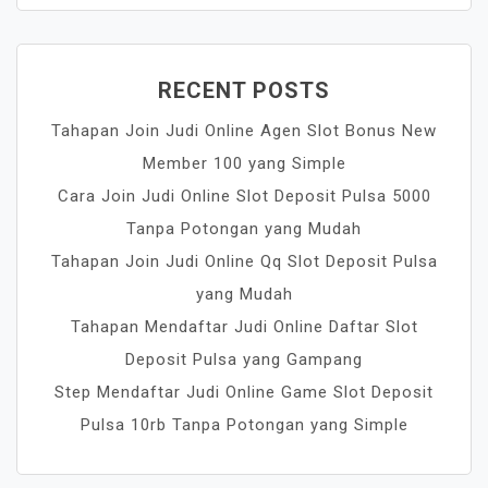
RECENT POSTS
Tahapan Join Judi Online Agen Slot Bonus New
Member 100 yang Simple
Cara Join Judi Online Slot Deposit Pulsa 5000
Tanpa Potongan yang Mudah
Tahapan Join Judi Online Qq Slot Deposit Pulsa
yang Mudah
Tahapan Mendaftar Judi Online Daftar Slot
Deposit Pulsa yang Gampang
Step Mendaftar Judi Online Game Slot Deposit
Pulsa 10rb Tanpa Potongan yang Simple