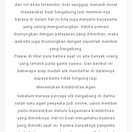
dan ciri khas tersendiri, biar sanggup menarik minat
masyarakat buat bergabung jadi member-nya.
Karena di dalam hal ini kita juga menjalin kerjasama
yang saling menguntungkan. Ketika pemain
diuntungkan dengan pelayanan yang diberikan, maka
website juga diuntungkan dengan sejumlah member
yang bergabung.
Piawai di lihat pula bahwa saat ini ada banyak orang
yang tertarik pada game casino. Dan berikut ini
beberapa step mudah utk mendaftar di dalamnya
supaya kamu tidak bingung lagi.
Menentukan Kredibilitas Agen
Sebelum merasa percaya utk bergabung di dalma
salah satu agen penyedia judi online, calon member
perlu memastikan dahulu bagaimana kredibilitas
yang dimilikinya. Hal ini buat mengetahui kualitas
yang dimiliki saat ini. Karena banyaknya penyedia