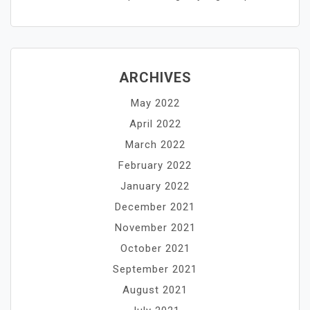
ARCHIVES
May 2022
April 2022
March 2022
February 2022
January 2022
December 2021
November 2021
October 2021
September 2021
August 2021