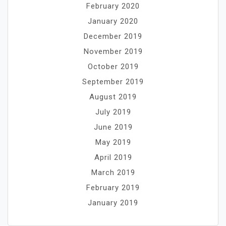
February 2020
January 2020
December 2019
November 2019
October 2019
September 2019
August 2019
July 2019
June 2019
May 2019
April 2019
March 2019
February 2019
January 2019