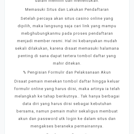
dalam memilih dan menentukan.
Memasuki Situs dan Lakukan Pendaftaran
Setelah percaya akan situs casino online yang
dipilih, maka langsung saja cari link yang mampu
mebghubungkanmu pada proses pendaftaran
menjadi member resmi. Hal ini kebanyakan mudah
sekali dilakukan, karena disaat memasuki halamana
penting di sana dapat tertera tombol daftar yang
mahir ditekan.
% Pengisian Formulir dan Pelaksanaan Akun
Disaat pemain menekan tombol daftar hingga keluar
formulir online yang harus diisi, maka artinya ia telah
melangkah ke tahap berikutnya.. Tak hanya berbagai
data diri yang harus diisi sebagai kebutuhan
bersama, namun pemain mahir sekaligus membuat
akun dan password utk login ke dalam situs dan
mengakses beraneka permainannya.