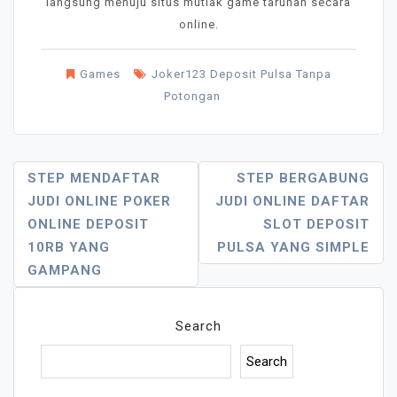
langsung menuju situs mutlak game taruhan secara
online.
Games
Joker123 Deposit Pulsa Tanpa
Potongan
Post
STEP MENDAFTAR
STEP BERGABUNG
JUDI ONLINE POKER
JUDI ONLINE DAFTAR
Navigation
ONLINE DEPOSIT
SLOT DEPOSIT
10RB YANG
PULSA YANG SIMPLE
GAMPANG
Search
Search