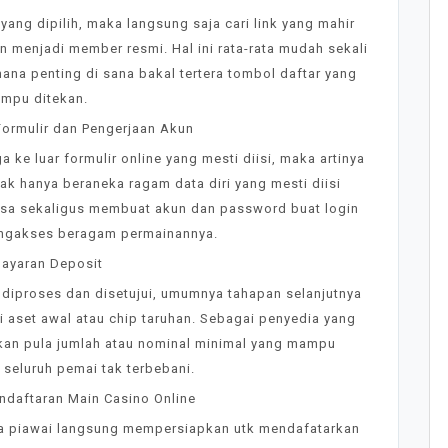
yang dipilih, maka langsung saja cari link yang mahir
enjadi member resmi. Hal ini rata-rata mudah sekali
na penting di sana bakal tertera tombol daftar yang
mpu ditekan.
Formulir dan Pengerjaan Akun
ke luar formulir online yang mesti diisi, maka artinya
Tak hanya beraneka ragam data diri yang mesti diisi
isa sekaligus membuat akun dan password buat login
ngakses beragam permainannya.
ayaran Deposit
h diproses dan disetujui, umumnya tahapan selanjutnya
aset awal atau chip taruhan. Sebagai penyedia yang
ikan pula jumlah atau nominal minimal yang mampu
seluruh pemai tak terbebani.
ndaftaran Main Casino Online
nda piawai langsung mempersiapkan utk mendafatarkan