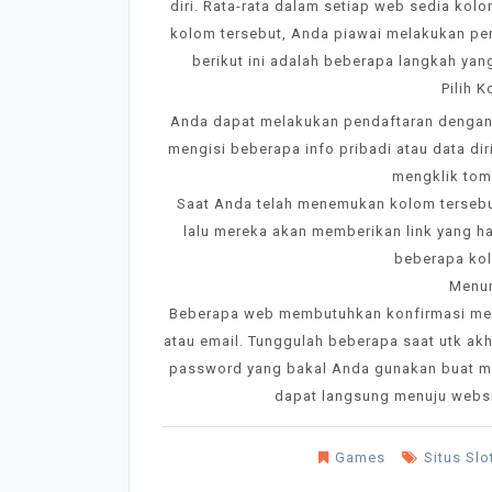
diri. Rata-rata dalam setiap web sedia kol
kolom tersebut, Anda piawai melakukan pend
berikut ini adalah beberapa langkah ya
Pilih 
Anda dapat melakukan pendaftaran dengan c
mengisi beberapa info pribadi atau data di
mengklik tomb
Saat Anda telah menemukan kolom tersebu
lalu mereka akan memberikan link yang har
beberapa kol
Menun
Beberapa web membutuhkan konfirmasi me
atau email. Tunggulah beberapa saat utk ak
password yang bakal Anda gunakan buat mel
dapat langsung menuju websi
Games
Situs Sl