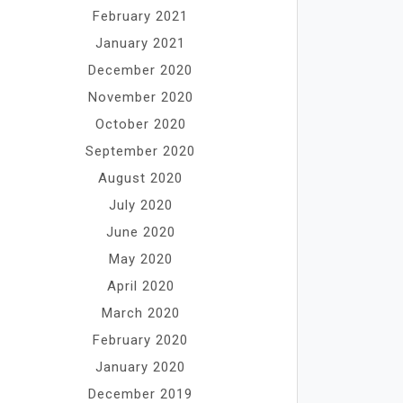
February 2021
January 2021
December 2020
November 2020
October 2020
September 2020
August 2020
July 2020
June 2020
May 2020
April 2020
March 2020
February 2020
January 2020
December 2019