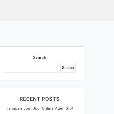
Search
Search
RECENT POSTS
Tahapan Join Judi Online Agen Slot