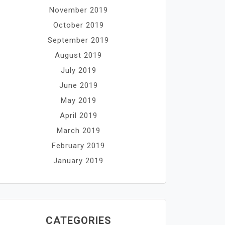
November 2019
October 2019
September 2019
August 2019
July 2019
June 2019
May 2019
April 2019
March 2019
February 2019
January 2019
CATEGORIES