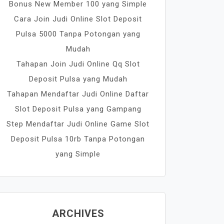
Bonus New Member 100 yang Simple
Cara Join Judi Online Slot Deposit
Pulsa 5000 Tanpa Potongan yang
Mudah
Tahapan Join Judi Online Qq Slot
Deposit Pulsa yang Mudah
Tahapan Mendaftar Judi Online Daftar
Slot Deposit Pulsa yang Gampang
Step Mendaftar Judi Online Game Slot
Deposit Pulsa 10rb Tanpa Potongan
yang Simple
ARCHIVES