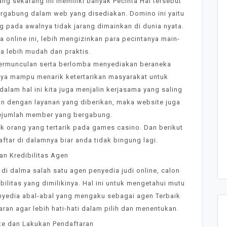
yang sekarang ini memiliki banyak Pecinta Hal tersebut
ergabung dalam web yang disediakan. Domino ini yaitu
g pada awalnya tidak jarang dimainkan di dunia nyata.
nline ini, lebih mengizinkan para pecintanya main-
a lebih mudah dan praktis.
bermunculan serta berlomba menyediakan beraneka
paya mampu menarik ketertarikan masyarakat untuk
lam hal ini kita juga menjalin kerjasama yang saling
n dengan layanan yang diberikan, maka website juga
ejumlah member yang bergabung.
ak orang yang tertarik pada games casino. Dan berikut
tar di dalamnya biar anda tidak bingung lagi.
n Kredibilitas Agen
i dalma salah satu agen penyedia judi online, calon
ilitas yang dimilikinya. Hal ini untuk mengetahui mutu
penyedia abal-abal yang mengaku sebagai agen Terbaik
an agar lebih hati-hati dalam pilih dan menentukan.
e dan Lakukan Pendaftaran