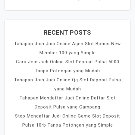
RECENT POSTS
Tahapan Join Judi Online Agen Slot Bonus New
Member 100 yang Simple
Cara Join Judi Online Slot Deposit Pulsa 5000
Tanpa Potongan yang Mudah
Tahapan Join Judi Online Qq Slot Deposit Pulsa
yang Mudah
Tahapan Mendaftar Judi Online Daftar Slot
Deposit Pulsa yang Gampang
Step Mendaftar Judi Online Game Slot Deposit
Pulsa 10rb Tanpa Potongan yang Simple