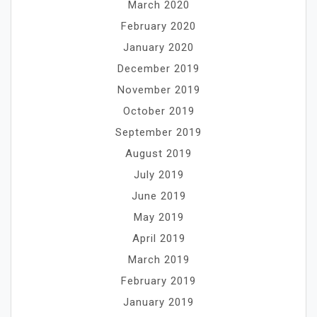
March 2020
February 2020
January 2020
December 2019
November 2019
October 2019
September 2019
August 2019
July 2019
June 2019
May 2019
April 2019
March 2019
February 2019
January 2019