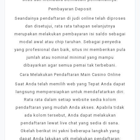
Pembayaran Deposit
Seandainya pendaftaran di judi online telah diproses
dan disetujui, rata rata tahapan selanjutnya
merupakan melakukan pembayaran isi saldo sebagai
modal awal atau chip taruhan. Sebagai penyedia
yang profesional dan baik, situs ini memberikan pula
jumlah atau nominal minimal yang mampu
dibayarkan agar semua pemai tak terbebani.
Cara Melakukan Pendaftaran Main Casino Online
Saat Anda telah memilih web yang Tepat Anda dapat
langsung mempersiapkan untuk mendafatarkan diri.
Rata rata dalam setiap website sedia kolom
pendaftaran yang mudah Anda akses. Apabila tidak
ada kolom tersebut, Anda dapat melakukan
pendaftaran lewat live chat yang sedia di sana.
Okelah berikut ini yakni beberapa langkah yang
dapat Anda lakukan utk melakukan pendaftaran: