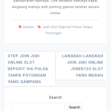
pendaftaran nantinya. Link tersebut nantinya bakal
langsung menuju web penting games taruhan secara
online.
Games
Judi Slot Deposit Pulsa Tanpa
Potongan
Post
STEP JOIN JUDI
LANGKAH-LANGKAH
ONLINE SLOT
JOIN JUDI ONLINE
Navigation
DEPOSIT VIA PULSA
JOKER123 SLOT
TANPA POTONGAN
YANG MUDAH
YANG GAMPANG
Search
Search