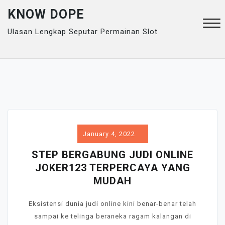
Skip
KNOW DOPE
to
Ulasan Lengkap Seputar Permainan Slot
content
Close
Menu
January 4, 2022
STEP BERGABUNG JUDI ONLINE
JOKER123 TERPERCAYA YANG
MUDAH
Eksistensi dunia judi online kini benar-benar telah
sampai ke telinga beraneka ragam kalangan di