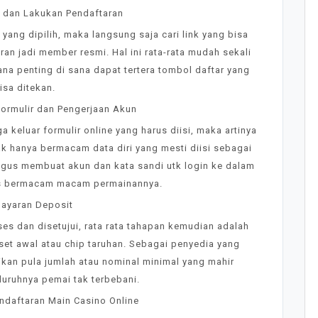
 dan Lakukan Pendaftaran
 yang dipilih, maka langsung saja cari link yang bisa
 jadi member resmi. Hal ini rata-rata mudah sekali
na penting di sana dapat tertera tombol daftar yang
isa ditekan.
Formulir dan Pengerjaan Akun
keluar formulir online yang harus diisi, maka artinya
ak hanya bermacam data diri yang mesti diisi sebagai
igus membuat akun dan kata sandi utk login ke dalam
s bermacam macam permainannya.
ayaran Deposit
oses dan disetujui, rata rata tahapan kemudian adalah
t awal atau chip taruhan. Sebagai penyedia yang
ikan pula jumlah atau nominal minimal yang mahir
luruhnya pemai tak terbebani.
ndaftaran Main Casino Online