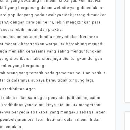
sino, yang sekarang ini memiliki banyak Peminat Hal
aktif yang bergabung dalam website yang disediakan.
card populer yang pada awalnya tidak jarang dimainkan
anA dengan cara online ini, lebih mengizinkan para
secara lebih mudah dan praktis.
bermunculan serta berlomba menyediakan beraneka
apat menarik ketertarikan warga utk bergabung menjadi
 juga menjalin kerjasama yang saling menguntungkan.
yang diberikan, maka situs juga diuntungkan dengan
ember yang bergabung.
yak orang yang tertarik pada game casino. Dan berikut
ar di dalamnya supaya kamu tidak bingung lagi.
 Kredibilitas Agen
 dalma salah satu agen penyedia judi online, calon
edibilitas yang dimilikinya. Hal ini utk mengetahui
nyaknya penyedia abal-abal yang mengaku sebagai agen
 pembelajaran biar lebih hati-hati dalam memilih dan
enentukan.