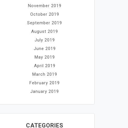
November 2019
October 2019
September 2019
August 2019
July 2019
June 2019
May 2019
April 2019
March 2019
February 2019
January 2019
CATEGORIES