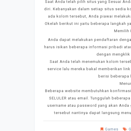
Saat Anda telah pilih situs yang Sesuai A
diri. Kebanyakan dalam setiap situs sedia 
ada kolom tersebut, Anda piawai melakukan
Okelah berikut ini yaitu beberapa langkah 
Memilih
Anda dapat melakukan pendaftaran dengan
harus isikan beberapa informasi pribadi ata
dengan mengklik t
Saat Anda telah menemukan kolom ters
service lalu mereka bakal memberikan link 
berisi beberapa 
Menun
Beberapa website membutuhkan konfirmasi
SELULER atau email. Tunggulah beberapa 
username atau password yang akan Anda g
tersebut nantinya dapat langsung menuj
Games
G