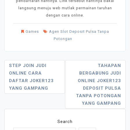
pendaftaran nantinya. Link tersebut nantinya bakal
langsung menuju web mutlak permainan taruhan
dengan cara online.
Games
Agen Slot Deposit Pulsa Tanpa
Potongan
Post
STEP JOIN JUDI
TAHAPAN
ONLINE CARA
BERGABUNG JUDI
Navigation
DAFTAR JOKER123
ONLINE JOKER123
YANG GAMPANG
DEPOSIT PULSA
TANPA POTONGAN
YANG GAMPANG
Search