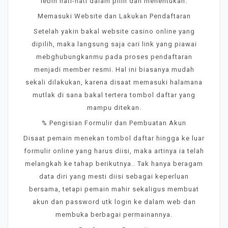
lebih hati-hati dalam pilih dan menentukan.
Memasuki Website dan Lakukan Pendaftaran
Setelah yakin bakal website casino online yang
dipilih, maka langsung saja cari link yang piawai
mebghubungkanmu pada proses pendaftaran
menjadi member resmi. Hal ini biasanya mudah
sekali dilakukan, karena disaat memasuki halamana
mutlak di sana bakal tertera tombol daftar yang
mampu ditekan.
% Pengisian Formulir dan Pembuatan Akun
Disaat pemain menekan tombol daftar hingga ke luar
formulir online yang harus diisi, maka artinya ia telah
melangkah ke tahap berikutnya.. Tak hanya beragam
data diri yang mesti diisi sebagai keperluan
bersama, tetapi pemain mahir sekaligus membuat
akun dan password utk login ke dalam web dan
membuka berbagai permainannya.