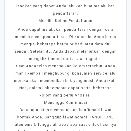
langkah yang dapat Anda lakukan buat melakukan
pendaftaran:
Memilih Kolom Pendaftaran
Anda dapat melakukan pendaftaran dengan cara
memilih menu pendaftaran. Di kolom ini Anda harus
mengisi beberapa berita pribadi atau data diri
sendiri. Setelah itu, Anda dapat melanjutkan dengan
mengklik tombol daftar atau register.
Saat Anda telah menemukan kolom tersebut, Anda
mahir kembali menghubungi konsumen service lalu
mereka akan memberikan link yang mesti Anda ikuti.
Nah, dalam link tersebut dapat berisi beberapa
kolom yang perlu Anda isi.
Menunggu Konfirmasi
Beberapa situs membutuhkan konfirmasi lewat
kontak Anda. Sanggup lewat nomor HANDPHONE
atau email. Tunggulah beberapa saat untuk hasilnya