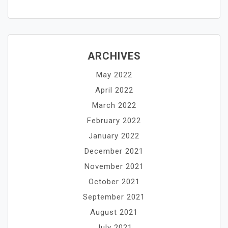
ARCHIVES
May 2022
April 2022
March 2022
February 2022
January 2022
December 2021
November 2021
October 2021
September 2021
August 2021
July 2021