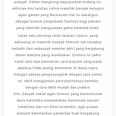
wilayah. Dalam mengiringi kepopuleran bidang ini,
akhirnya kini taruhan online memiliki banyak kategori
agen games yang Bermacam Hal ini sekaligus
sebagai bentuk penyediaan fasilitas bagi pemain
yang memiliki penguasaan game berbeda-beda.
Salah satu jenisnya ialah taruhan casino, yang
sekarang ini memiliki banyak Peminat Hal tersebut
terbukti dari sebanyak member aktif yang bergabung
dalam website yang disediakan. Domino ini yakni
salah satu tipe permainan card populer yang pada
awalnya tidak jarang dimainkan di dunia nyata.
Dengan adanya pengusunganA dengan cara online
ini, lebih mengijinkan para pecintanya bermain
dengan cara lebih mudah dan praktis.
Kini, banyak sekali agen domino yang bermunculan
serta berlomba menyediakan bermacam macam
kelebihan dan ciri khas tersendiri, agar piawai
menarik ketertarikan penduduk buat bergabung