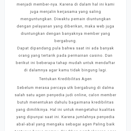
menjadi member-nya. Karena di dalam hal ini kami
juga menjalin kerjasama yang saling
menguntungkan. Diwaktu pemain diuntungkan
dengan pelayanan yang diberikan, maka web juga
diuntungkan dengan banyaknya member yang
bergabung.
Dapat dipandang pula bahwa saat ini ada banyak
orang yang tertarik pada permainan casino. Dan
berikut ini beberapa tahap mudah untuk mendaftar
di dalamnya agar kamu tidak bingung lagi.
Tentukan Kredibilitas Agen
Sebelum merasa percaya utk bergabung di dalma
salah satu agen penyedia judi online, calon member
butuh menentukan dahulu bagaimana kredibilitas
yang dimilikinya. Hal ini untuk mengetahui kualitas
yang dipunyai saat ini. Karena jumlahnya penyedia
abal-abal yang mengaku sebagai agen Paling baik