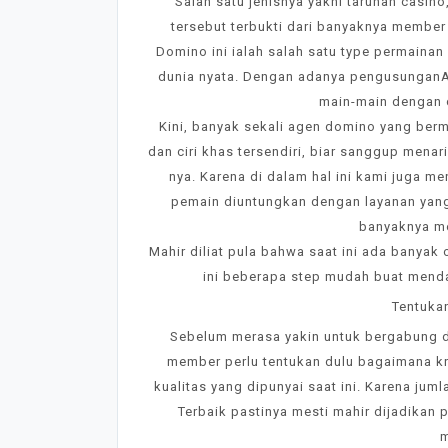
Salah satu jenisnya yakni taruhan casin
tersebut terbukti dari banyaknya member
Domino ini ialah salah satu type permainan
dunia nyata. Dengan adanya pengusunganA s
main-main dengan c
Kini, banyak sekali agen domino yang ber
dan ciri khas tersendiri, biar sanggup mena
nya. Karena di dalam hal ini kami juga m
pemain diuntungkan dengan layanan yang
banyaknya m
Mahir diliat pula bahwa saat ini ada banyak 
ini beberapa step mudah buat mendaf
Tentukan
Sebelum merasa yakin untuk bergabung di
member perlu tentukan dulu bagaimana kred
kualitas yang dipunyai saat ini. Karena ju
Terbaik pastinya mesti mahir dijadikan 
m