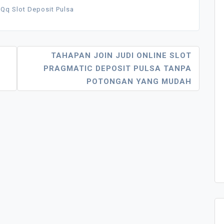
Qq Slot Deposit Pulsa
TAHAPAN JOIN JUDI ONLINE SLOT
PRAGMATIC DEPOSIT PULSA TANPA
POTONGAN YANG MUDAH