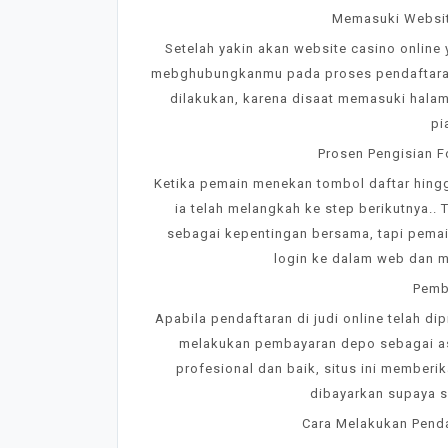
Memasuki Websit
Setelah yakin akan website casino online 
mebghubungkanmu pada proses pendaftaran 
dilakukan, karena disaat memasuki halam
pi
Prosen Pengisian F
Ketika pemain menekan tombol daftar hingga 
ia telah melangkah ke step berikutnya.. 
sebagai kepentingan bersama, tapi pemai
login ke dalam web dan 
Pemb
Apabila pendaftaran di judi online telah d
melakukan pembayaran depo sebagai ase
profesional dan baik, situs ini memberi
dibayarkan supaya s
Cara Melakukan Penda