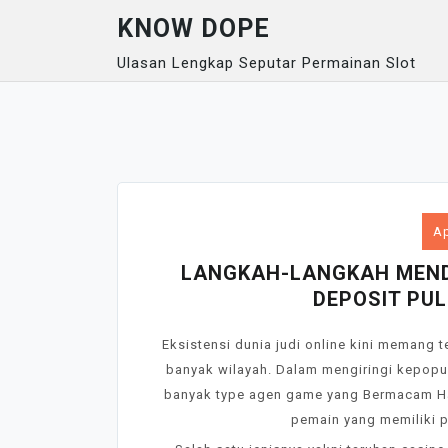
Skip
KNOW DOPE
to
Ulasan Lengkap Seputar Permainan Slot
content
Ap
LANGKAH-LANGKAH MEND
DEPOSIT PU
Eksistensi dunia judi online kini memang
banyak wilayah. Dalam mengiringi kepopule
banyak type agen game yang Bermacam Hal
pemain yang memiliki