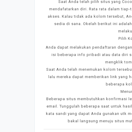
Saat Anda telah pilih situs yang C
mendafatarkan diri. Rata rata dalam tia
akses. Kalau tidak ada kolom tersebut, An
sedia di sana. Okelah berikut ini adal
melaku
Pilih 
Anda dapat melakukan pendaftaran dengan c
isi beberapa info pribadi atau data diri
mengklik tomb
Saat Anda telah menemukan kolom tersebu
lalu mereka dapat memberikan link yang ha
beberapa kol
Menun
Beberapa situs membutuhkan konfirmasi l
email. Tunggulah beberapa saat untuk hasi
kata sandi yang dapat Anda gunakan utk me
bakal langsung menuju situs mut