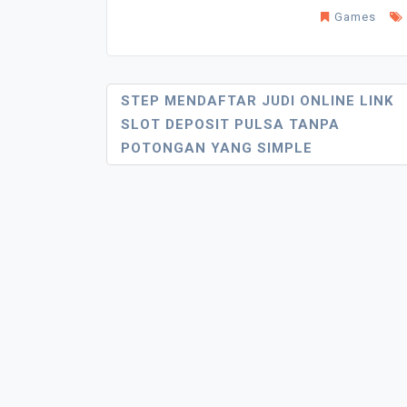
Games
Post
STEP MENDAFTAR JUDI ONLINE LINK
SLOT DEPOSIT PULSA TANPA
Navigation
POTONGAN YANG SIMPLE