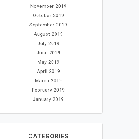
November 2019
October 2019
September 2019
August 2019
July 2019
June 2019
May 2019
April 2019
March 2019
February 2019
January 2019
CATEGORIES