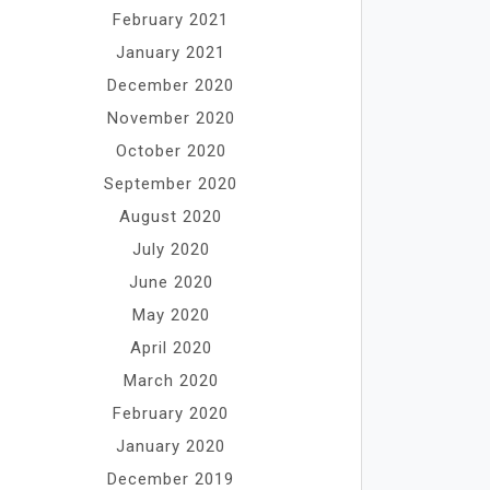
February 2021
January 2021
December 2020
November 2020
October 2020
September 2020
August 2020
July 2020
June 2020
May 2020
April 2020
March 2020
February 2020
January 2020
December 2019