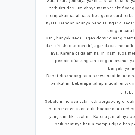
Salah satu jenisnya yakni taruhan casino, 
terbukti dari jumlahnya member aktif yan
merupakan salah satu tipe game card terken
nyata. Dengan adanya pengusunganA secara 
dengan cara l
Kini, banyak sekali agen domino yang ber
dan ciri khas tersendiri, agar dapat menar
nya. Karena di dalam hal ini kami juga m
pemain diuntungkan dengan layanan ya
banyaknya m
Dapat dipandang pula bahwa saat ini ada b
berikut ini beberapa tahap mudah untuk m
Tentukan
Sebelum merasa yakin utk bergabung di dalm
butuh menentukan dulu bagaimana kredibilit
yang dimiliki saat ini. Karena jumlahnya 
baik pastinya harus mampu dijadikan pe
m