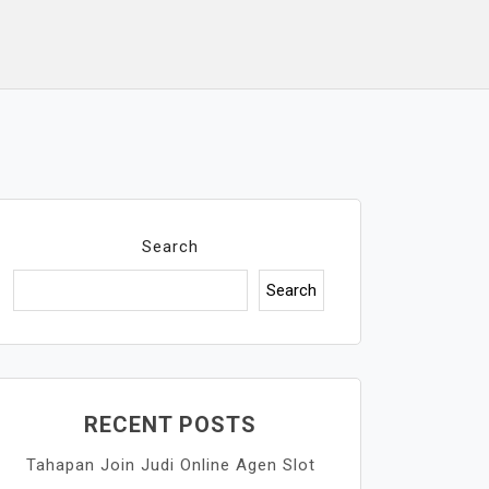
Search
Search
RECENT POSTS
Tahapan Join Judi Online Agen Slot