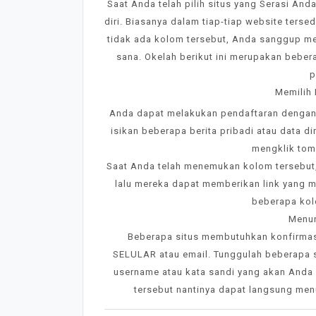
Saat Anda telah pilih situs yang Serasi A
diri. Biasanya dalam tiap-tiap website ters
tidak ada kolom tersebut, Anda sanggup mel
sana. Okelah berikut ini merupakan bebe
p
Memilih
Anda dapat melakukan pendaftaran dengan c
isikan beberapa berita pribadi atau data d
mengklik tomb
Saat Anda telah menemukan kolom tersebu
lalu mereka dapat memberikan link yang me
beberapa kol
Menun
Beberapa situs membutuhkan konfirmas
SELULAR atau email. Tunggulah beberapa s
username atau kata sandi yang akan Anda 
tersebut nantinya dapat langsung menu