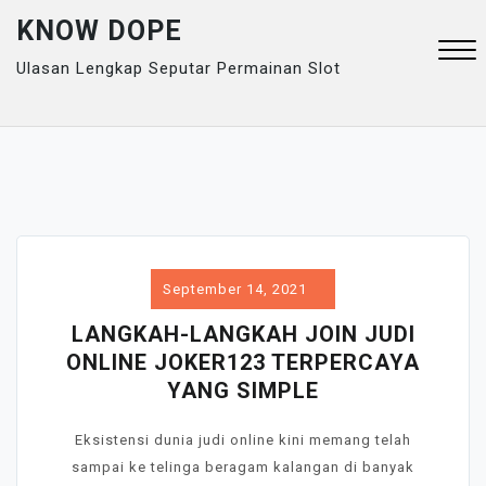
Skip
KNOW DOPE
to
Ulasan Lengkap Seputar Permainan Slot
content
Close
Menu
September 14, 2021
LANGKAH-LANGKAH JOIN JUDI
ONLINE JOKER123 TERPERCAYA
YANG SIMPLE
Eksistensi dunia judi online kini memang telah
sampai ke telinga beragam kalangan di banyak