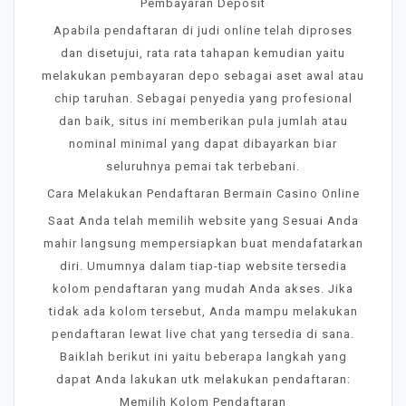
Pembayaran Deposit
Apabila pendaftaran di judi online telah diproses
dan disetujui, rata rata tahapan kemudian yaitu
melakukan pembayaran depo sebagai aset awal atau
chip taruhan. Sebagai penyedia yang profesional
dan baik, situs ini memberikan pula jumlah atau
nominal minimal yang dapat dibayarkan biar
seluruhnya pemai tak terbebani.
Cara Melakukan Pendaftaran Bermain Casino Online
Saat Anda telah memilih website yang Sesuai Anda
mahir langsung mempersiapkan buat mendafatarkan
diri. Umumnya dalam tiap-tiap website tersedia
kolom pendaftaran yang mudah Anda akses. Jika
tidak ada kolom tersebut, Anda mampu melakukan
pendaftaran lewat live chat yang tersedia di sana.
Baiklah berikut ini yaitu beberapa langkah yang
dapat Anda lakukan utk melakukan pendaftaran:
Memilih Kolom Pendaftaran