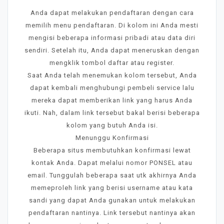
Anda dapat melakukan pendaftaran dengan cara
memilih menu pendaftaran. Di kolom ini Anda mesti
mengisi beberapa informasi pribadi atau data diri
sendiri. Setelah itu, Anda dapat meneruskan dengan
mengklik tombol daftar atau register.
Saat Anda telah menemukan kolom tersebut, Anda
dapat kembali menghubungi pembeli service lalu
mereka dapat memberikan link yang harus Anda
ikuti. Nah, dalam link tersebut bakal berisi beberapa
kolom yang butuh Anda isi.
Menunggu Konfirmasi
Beberapa situs membutuhkan konfirmasi lewat
kontak Anda. Dapat melalui nomor PONSEL atau
email. Tunggulah beberapa saat utk akhirnya Anda
memeproleh link yang berisi username atau kata
sandi yang dapat Anda gunakan untuk melakukan
pendaftaran nantinya. Link tersebut nantinya akan