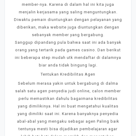
member-nya. Karena di dalam hal ini kita juga
menjalin kerjasama yang saling menguntungkan.
Diwaktu pemain diuntungkan dengan pelayanan yang
diberikan, maka website juga diuntungkan dengan
sebanyak member yang bergabung.
Sanggup dipandang pula bahwa saat ini ada banyak
orang yang tertarik pada games casino. Dan berikut
ini beberapa step mudah utk mendaftar di dalamnya
biar anda tidak bingung lagi.
Tentukan Kredibilitas Agen
Sebelum merasa yakin untuk bergabung di dalma
salah satu agen penyedia judi online, calon member
perlu memastikan dahulu bagaimana kredibilitas
yang dimilikinya. Hal ini buat mengetahui kualitas
yang dimiliki saat ini. Karena banyaknya penyedia
abal-abal yang mengaku sebagai agen Paling baik
tentunya mesti bisa dijadikan pembelajaran agar