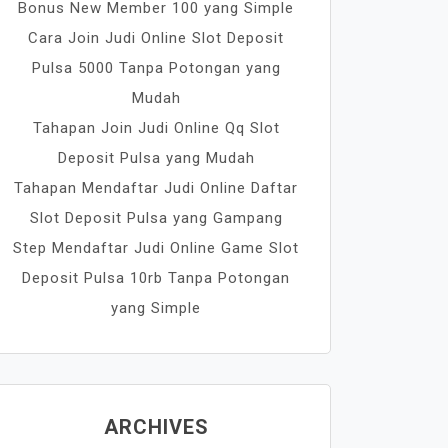
Bonus New Member 100 yang Simple
Cara Join Judi Online Slot Deposit
Pulsa 5000 Tanpa Potongan yang
Mudah
Tahapan Join Judi Online Qq Slot
Deposit Pulsa yang Mudah
Tahapan Mendaftar Judi Online Daftar
Slot Deposit Pulsa yang Gampang
Step Mendaftar Judi Online Game Slot
Deposit Pulsa 10rb Tanpa Potongan
yang Simple
ARCHIVES