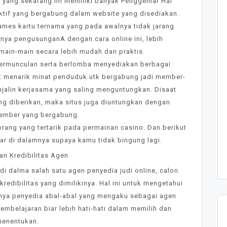
o, yang sekarang ini memiliki banyak Penggemar Hal
aktif yang bergabung dalam website yang disediakan.
ames kartu ternama yang pada awalnya tidak jarang
nya pengusunganA dengan cara online ini, lebih
ain-main secara lebih mudah dan praktis.
bermunculan serta berlomba menyediakan berbagai
pat menarik minat penduduk utk bergabung jadi member-
enjalin kerjasama yang saling menguntungkan. Disaat
g diberikan, maka situs juga diuntungkan dengan
ember yang bergabung.
orang yang tertarik pada permainan casino. Dan berikut
ar di dalamnya supaya kamu tidak bingung lagi.
n Kredibilitas Agen
 dalma salah satu agen penyedia judi online, calon
dibilitas yang dimilikinya. Hal ini untuk mengetahui
ahnya penyedia abal-abal yang mengaku sebagai agen
pembelajaran biar lebih hati-hati dalam memilih dan
enentukan.