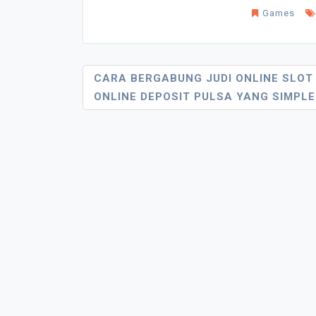
Games
Post
CARA BERGABUNG JUDI ONLINE SLOT
ONLINE DEPOSIT PULSA YANG SIMPLE
Navigation