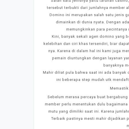
Salah satu jenisnya yaitu taruhan casin
tersebut terbukti dari jumlahnya member 
Domino ini merupakan salah satu jenis g
dimainkan di dunia nyata. Dengan ada
memungkinkan para pecintanya m
Kini, banyak sekali agen domino yang 
kelebihan dan ciri khas tersendiri, biar da
nya. Karena di dalam hal ini kami juga m
pemain diuntungkan dengan layanan yan
banyaknya m
Mahir diliat pula bahwa saat ini ada banyak 
ini beberapa step mudah utk mendaft
Memastika
Sebelum merasa percaya buat bergabung di
member perlu menentukan dulu bagaimana kre
mutu yang dimiliki saat ini. Karena juml
Terbaik pastinya mesti mahir dijadikan 
m