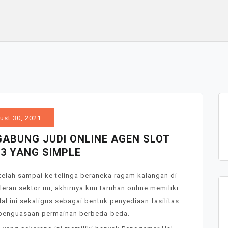
ust 30, 2021
ABUNG JUDI ONLINE AGEN SLOT
3 YANG SIMPLE
 telah sampai ke telinga beraneka ragam kalangan di
ran sektor ini, akhirnya kini taruhan online memiliki
 ini sekaligus sebagai bentuk penyediaan fasilitas
 penguasaan permainan berbeda-beda.