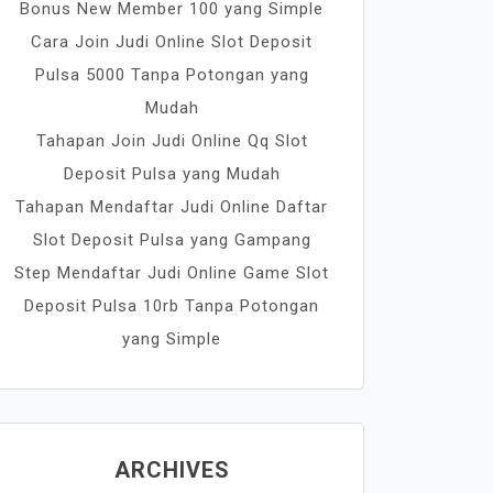
Bonus New Member 100 yang Simple
Cara Join Judi Online Slot Deposit
Pulsa 5000 Tanpa Potongan yang
Mudah
Tahapan Join Judi Online Qq Slot
Deposit Pulsa yang Mudah
Tahapan Mendaftar Judi Online Daftar
Slot Deposit Pulsa yang Gampang
Step Mendaftar Judi Online Game Slot
Deposit Pulsa 10rb Tanpa Potongan
yang Simple
ARCHIVES