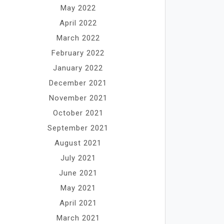
May 2022
April 2022
March 2022
February 2022
January 2022
December 2021
November 2021
October 2021
September 2021
August 2021
July 2021
June 2021
May 2021
April 2021
March 2021