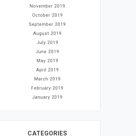
November 2019
October 2019
September 2019
August 2019
July 2019
June 2019
May 2019
April 2019
March 2019
February 2019
January 2019
CATEGORIES