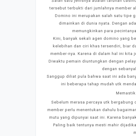
Salah satu jenisnya adalah taruhan casin
tersebut terbukti dari jumlahnya member 
Domino ini merupakan salah satu tipe 
dimainkan di dunia nyata. Dengan ada
memungkinkan para pecintanya 
Kini, banyak sekali agen domino yang 
kelebihan dan ciri khas tersendiri, biar
member-nya. Karena di dalam hal ini kita
Diwaktu pemain diuntungkan dengan pelay
dengan sebanya
Sanggup diliat pula bahwa saat ini ada ban
ini beberapa tahap mudah utk mendaf
Memastika
Sebelum merasa percaya utk bergabung di
member perlu menentukan dahulu bagaimana k
mutu yang dipunyai saat ini. Karena bany
Paling baik tentunya mesti mahir dijadik
m