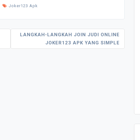
Joker123 Apk
LANGKAH-LANGKAH JOIN JUDI ONLINE
JOKER123 APK YANG SIMPLE