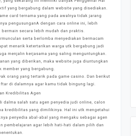
o, yang sekarang ini memiliki banyak Penggemar Hal
aktif yang bergabung dalam website yang disediakan.
game card ternama yang pada awalnya tidak jarang
nya pengusunganA dengan cara online ini, lebih
bermain secara lebih mudah dan praktis.
bermunculan serta berlomba menyediakan bermacam
 dapat menarik ketertarikan warga utk bergabung jadi
 juga menjalin kerjasama yang saling menguntungkan.
anan yang diberikan, maka website juga diuntungkan
k member yang bergabung.
yak orang yang tertarik pada game casino. Dan berikut
tar di dalamnya agar kamu tidak bingung lagi.
n Kredibilitas Agen
 dalma salah satu agen penyedia judi online, calon
redibilitas yang dimilikinya. Hal ini utk mengetahui
aknya penyedia abal-abal yang mengaku sebagai agen
an pembelajaran agar lebih hati-hati dalam pilih dan
enentukan.