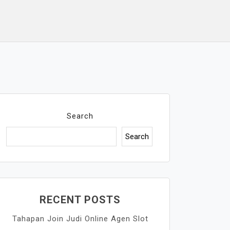
Search
Search
RECENT POSTS
Tahapan Join Judi Online Agen Slot