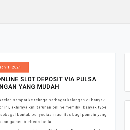
rch 1, 2021
NLINE SLOT DEPOSIT VIA PULSA
ONGAN YANG MUDAH
h telah sampai ke telinga berbagai kalangan di banyak
 ini, akhirnya kini taruhan online memiliki banyak type
sebagai bentuk penyediaan fasilitas bagi pemain yang
asaan games berbeda-beda.