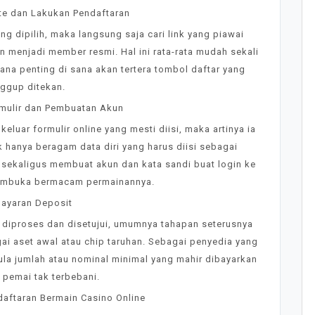
e dan Lakukan Pendaftaran
ang dipilih, maka langsung saja cari link yang piawai
enjadi member resmi. Hal ini rata-rata mudah sekali
na penting di sana akan tertera tombol daftar yang
ggup ditekan.
rmulir dan Pembuatan Akun
luar formulir online yang mesti diisi, maka artinya ia
k hanya beragam data diri yang harus diisi sebagai
sekaligus membuat akun dan kata sandi buat login ke
embuka bermacam permainannya.
ayaran Deposit
h diproses dan disetujui, umumnya tahapan seterusnya
ai aset awal atau chip taruhan. Sebagai penyedia yang
ula jumlah atau nominal minimal yang mahir dibayarkan
 pemai tak terbebani.
aftaran Bermain Casino Online