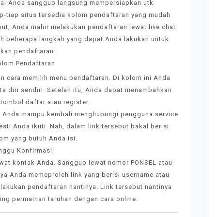
esuai Anda sanggup langsung mempersiapkan utk
p-tiap situs tersedia kolom pendaftaran yang mudah
ut, Anda mahir melakukan pendaftaran lewat live chat
alah beberapa langkah yang dapat Anda lakukan untuk
kan pendaftaran:
Kolom Pendaftaran
 cara memilih menu pendaftaran. Di kolom ini Anda
ta diri sendiri. Setelah itu, Anda dapat menambahkan
ombol daftar atau register.
t, Anda mampu kembali menghubungi pengguna service
ti Anda ikuti. Nah, dalam link tersebut bakal berisi
om yang butuh Anda isi.
ggu Konfirmasi
wat kontak Anda. Sanggup lewat nomor PONSEL atau
nya Anda memeproleh link yang berisi username atau
kukan pendaftaran nantinya. Link tersebut nantinya
ng permainan taruhan dengan cara online.