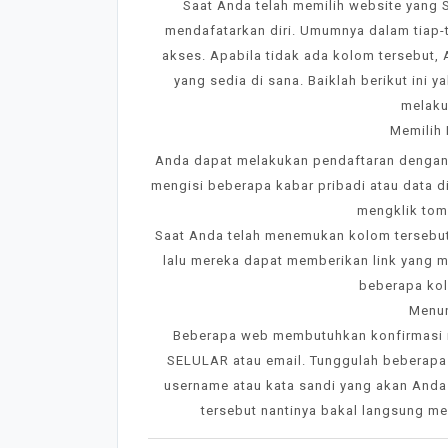
Saat Anda telah memilih website yan
mendafatarkan diri. Umumnya dalam tiap
akses. Apabila tidak ada kolom tersebut,
yang sedia di sana. Baiklah berikut ini 
melaku
Memilih
Anda dapat melakukan pendaftaran dengan c
mengisi beberapa kabar pribadi atau data di
mengklik tomb
Saat Anda telah menemukan kolom tersebu
lalu mereka dapat memberikan link yang me
beberapa kol
Menun
Beberapa web membutuhkan konfirmasi m
SELULAR atau email. Tunggulah beberapa 
username atau kata sandi yang akan Anda
tersebut nantinya bakal langsung me