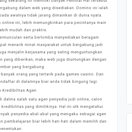
yang sekarang ini memiliki banyak Peminat Hal tersebut
bergabung dalam web yang disediakan. Domino ini ialah
pada awalnya tidak jarang dimainkan di dunia nyata.
nline ini, lebih memungkinkan para pecintanya main
ebih mudah dan praktis.
 bermunculan serta berlomba menyediakan beragam
dapat menarik minat masyarakat untuk bergabung jadi
 juga menjalin kerjasama yang saling menguntungkan.
n yang diberikan, maka web juga diuntungkan dengan
mber yang bergabung.
 banyak orang yang tertarik pada games casino. Dan
ndaftar di dalamnya biar anda tidak bingung lagi.
 Kredibilitas Agen
 dalma salah satu agen penyedia judi online, calon
edibilitas yang dimilikinya. Hal ini utk mengetahui
ebanyak penyedia abal-abal yang mengaku sebagai agen
n pembelajaran biar lebih hati-hati dalam memilih dan
enentukan.