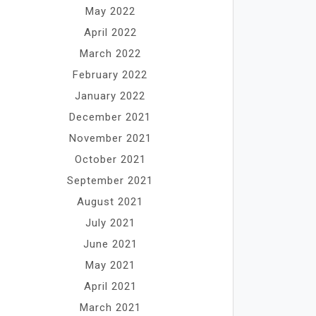
May 2022
April 2022
March 2022
February 2022
January 2022
December 2021
November 2021
October 2021
September 2021
August 2021
July 2021
June 2021
May 2021
April 2021
March 2021