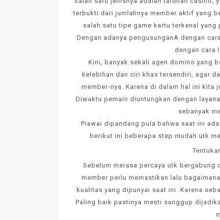
Salah satu jenisnya adalah taruhan casino, 
terbukti dari jumlahnya member aktif yang 
salah satu tipe game kartu terkenal yang 
Dengan adanya pengusunganA dengan cara o
dengan cara l
Kini, banyak sekali agen domino yang
kelebihan dan ciri khas tersendiri, agar 
member-nya. Karena di dalam hal ini kita
Diwaktu pemain diuntungkan dengan layana
sebanyak me
Piawai dipandang pula bahwa saat ini ada
berikut ini beberapa step mudah utk me
Tentukan
Sebelum merasa percaya utk bergabung di
member perlu memastikan lalu bagaimana kr
kualitas yang dipunyai saat ini. Karena s
Paling baik pastinya mesti sanggup dijadika
m