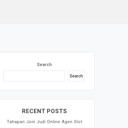
Search
Search
RECENT POSTS
Tahapan Join Judi Online Agen Slot