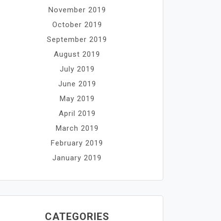
November 2019
October 2019
September 2019
August 2019
July 2019
June 2019
May 2019
April 2019
March 2019
February 2019
January 2019
CATEGORIES