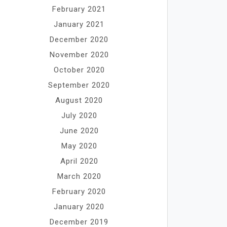
February 2021
January 2021
December 2020
November 2020
October 2020
September 2020
August 2020
July 2020
June 2020
May 2020
April 2020
March 2020
February 2020
January 2020
December 2019