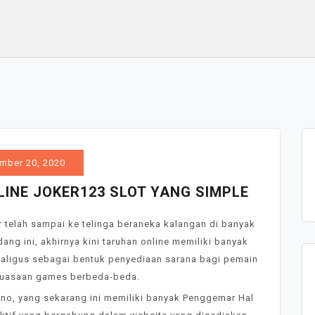
mber 20, 2020
INE JOKER123 SLOT YANG SIMPLE
ar telah sampai ke telinga beraneka kalangan di banyak
ang ini, akhirnya kini taruhan online memiliki banyak
aligus sebagai bentuk penyediaan sarana bagi pemain
guasaan games berbeda-beda.
ino, yang sekarang ini memiliki banyak Penggemar Hal