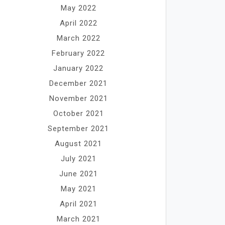
May 2022
April 2022
March 2022
February 2022
January 2022
December 2021
November 2021
October 2021
September 2021
August 2021
July 2021
June 2021
May 2021
April 2021
March 2021