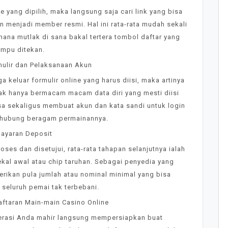
e yang dipilih, maka langsung saja cari link yang bisa
enjadi member resmi. Hal ini rata-rata mudah sekali
ana mutlak di sana bakal tertera tombol daftar yang
mpu ditekan.
mulir dan Pelaksanaan Akun
keluar formulir online yang harus diisi, maka artinya
Tak hanya bermacam macam data diri yang mesti diisi
sa sekaligus membuat akun dan kata sandi untuk login
rhubung beragam permainannya.
ayaran Deposit
roses dan disetujui, rata-rata tahapan selanjutnya ialah
al awal atau chip taruhan. Sebagai penyedia yang
erikan pula jumlah atau nominal minimal yang bisa
seluruh pemai tak terbebani.
ftaran Main-main Casino Online
Serasi Anda mahir langsung mempersiapkan buat