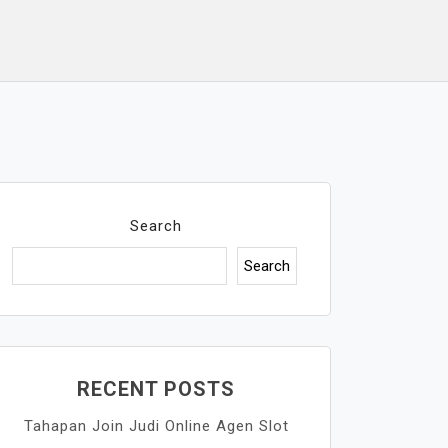
Search
Search
RECENT POSTS
Tahapan Join Judi Online Agen Slot