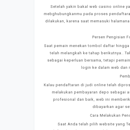
Setelah yakin bakal web casino online ya
mebghubungkanmu pada proses pendaftaran 
dilakukan, karena saat memasuki halamana 
Persen Pengisian F
Saat pemain menekan tombol daftar hingga ke
telah melangkah ke tahap berikutnya.. T
sebagai keperluan bersama, tetapi pemai
login ke dalam web dan
Pemb
Kalau pendaftaran di judi online telah dipro
melakukan pembayaran depo sebagai ase
profesional dan baik, web ini memberi
dibayarkan agar se
Cara Melakukan Pend
Saat Anda telah pilih website yang