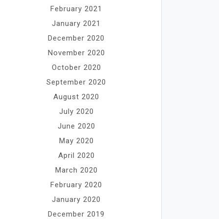
February 2021
January 2021
December 2020
November 2020
October 2020
September 2020
August 2020
July 2020
June 2020
May 2020
April 2020
March 2020
February 2020
January 2020
December 2019