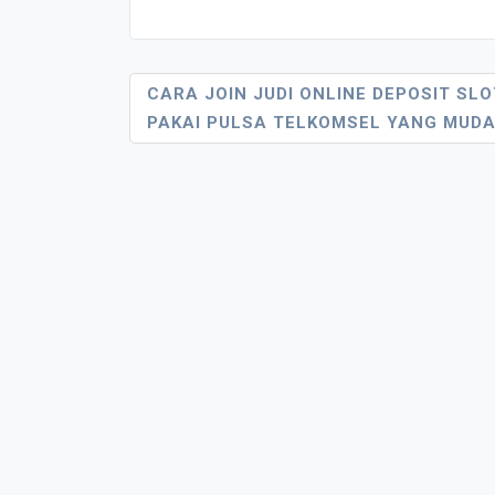
Post
CARA JOIN JUDI ONLINE DEPOSIT SLO
PAKAI PULSA TELKOMSEL YANG MUD
Navigation