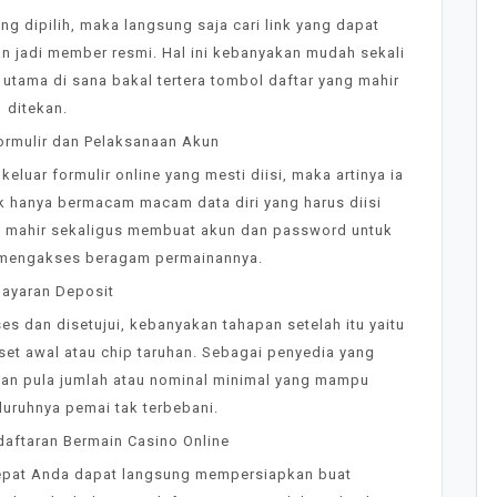
ng dipilih, maka langsung saja cari link yang dapat
jadi member resmi. Hal ini kebanyakan mudah sekali
utama di sana bakal tertera tombol daftar yang mahir
ditekan.
ormulir dan Pelaksanaan Akun
luar formulir online yang mesti diisi, maka artinya ia
ak hanya bermacam macam data diri yang harus diisi
n mahir sekaligus membuat akun dan password untuk
 mengakses beragam permainannya.
ayaran Deposit
ses dan disetujui, kebanyakan tahapan setelah itu yaitu
t awal atau chip taruhan. Sebagai penyedia yang
kan pula jumlah atau nominal minimal yang mampu
luruhnya pemai tak terbebani.
aftaran Bermain Casino Online
 Tepat Anda dapat langsung mempersiapkan buat