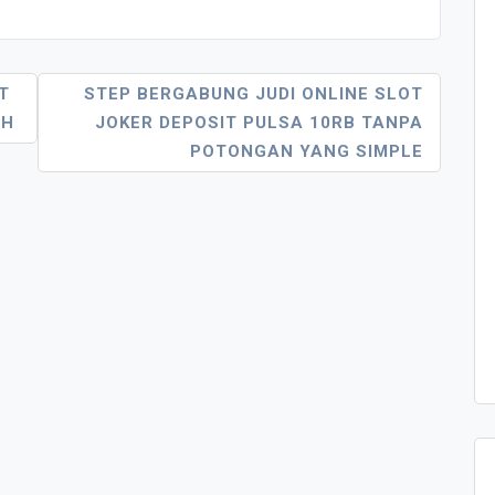
T
STEP BERGABUNG JUDI ONLINE SLOT
AH
JOKER DEPOSIT PULSA 10RB TANPA
POTONGAN YANG SIMPLE