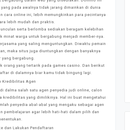
ng bergabung dalam web yang disediakan. Domino ini
l yang pada awalnya tidak jarang dimainkan di dunia
cara online ini, lebih memungkinkan para pecintanya
ra lebih mudah dan praktis.
munculan serta berlomba sediakan beragam kelebihan
arik minat warga untuk bergabung menjadi member-nya.
 kerjasama yang saling menguntungkan. Diwaktu pemain
kan, maka situs juga diuntungkan dengan banyaknya
 yang bergabung.
ak orang yang tertarik pada games casino. Dan berikut
ftar di dalamnya biar kamu tidak bingung lagi.
 Kredibilitas Agen
 dalma salah satu agen penyedia judi online, calon
redibilitas yang dimilikinya. Hal ini buat mengetahui
ejumlah penyedia abal-abal yang mengaku sebagai agen
an pembelajaran agar lebih hati-hati dalam pilih dan
enentukan.
e dan Lakukan Pendaftaran