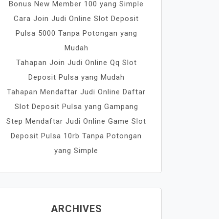
Bonus New Member 100 yang Simple
Cara Join Judi Online Slot Deposit
Pulsa 5000 Tanpa Potongan yang
Mudah
Tahapan Join Judi Online Qq Slot
Deposit Pulsa yang Mudah
Tahapan Mendaftar Judi Online Daftar
Slot Deposit Pulsa yang Gampang
Step Mendaftar Judi Online Game Slot
Deposit Pulsa 10rb Tanpa Potongan
yang Simple
ARCHIVES