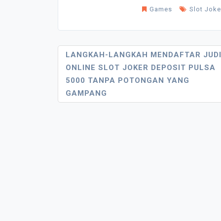
Games
Slot Joke
Post
LANGKAH-LANGKAH MENDAFTAR JUD
ONLINE SLOT JOKER DEPOSIT PULSA
Navigation
5000 TANPA POTONGAN YANG
GAMPANG