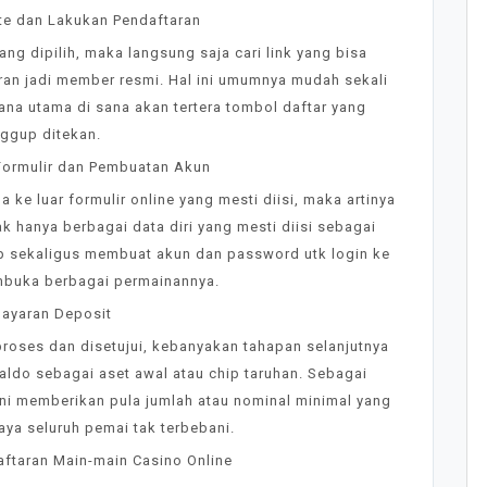
e dan Lakukan Pendaftaran
ang dipilih, maka langsung saja cari link yang bisa
n jadi member resmi. Hal ini umumnya mudah sekali
na utama di sana akan tertera tombol daftar yang
ggup ditekan.
Formulir dan Pembuatan Akun
e luar formulir online yang mesti diisi, maka artinya
ak hanya berbagai data diri yang mesti diisi sebagai
 sekaligus membuat akun dan password utk login ke
buka berbagai permainannya.
ayaran Deposit
iproses dan disetujui, kebanyakan tahapan selanjutnya
ldo sebagai aset awal atau chip taruhan. Sebagai
ini memberikan pula jumlah atau nominal minimal yang
ya seluruh pemai tak terbebani.
ftaran Main-main Casino Online