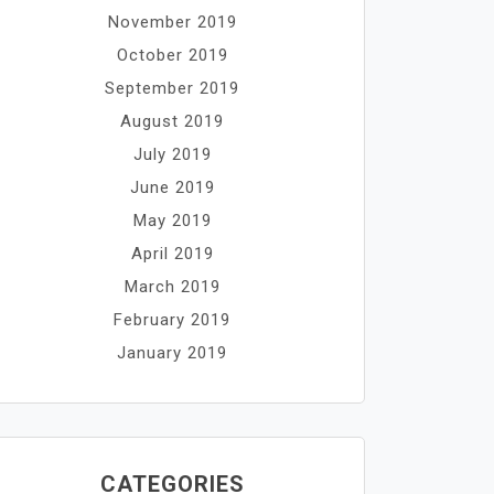
November 2019
October 2019
September 2019
August 2019
July 2019
June 2019
May 2019
April 2019
March 2019
February 2019
January 2019
CATEGORIES