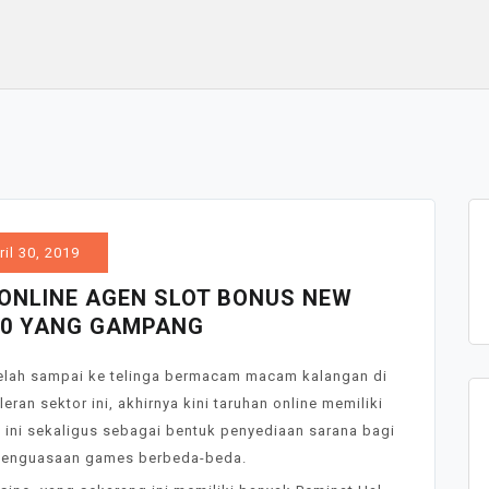
ril 30, 2019
ONLINE AGEN SLOT BONUS NEW
00 YANG GAMPANG
 telah sampai ke telinga bermacam macam kalangan di
ran sektor ini, akhirnya kini taruhan online memiliki
ini sekaligus sebagai bentuk penyediaan sarana bagi
 penguasaan games berbeda-beda.