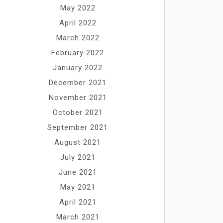
May 2022
April 2022
March 2022
February 2022
January 2022
December 2021
November 2021
October 2021
September 2021
August 2021
July 2021
June 2021
May 2021
April 2021
March 2021