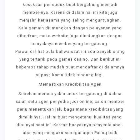
kesukaan penduduk buat bergabung menjadi
member-nya. Karena di dalam hal ini kita juga
menjalin kerjasama yang saling menguntungkan.
Kala pemain diuntungkan dengan pelayanan yang
diberikan, maka website juga diuntungkan dengan
banyaknya member yang bergabung.
Piawai di lihat pula bahwa saat ini ada banyak orang
yang tertarik pada games casino. Dan berikut ini
beberapa tahap mudah buat mendaftar di dalamnya
supaya kamu tidak bingung lagi.
Memastikan Kredibilitas Agen
Sebelum merasa yakin untuk bergabung di dalma
salah satu agen penyedia judi online, calon member
perlu menentukan lalu bagaimana kredibilitas yang
dimilikinya. Hal ini buat mengetahui kualitas yang
dipunyai saat ini. Karena banyaknya penyedia abal-
abal yang mengaku sebagai agen Paling baik