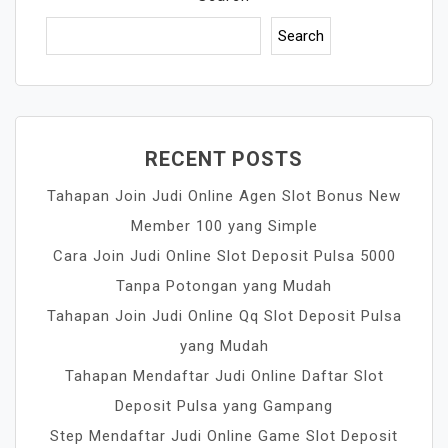
Search
RECENT POSTS
Tahapan Join Judi Online Agen Slot Bonus New
Member 100 yang Simple
Cara Join Judi Online Slot Deposit Pulsa 5000
Tanpa Potongan yang Mudah
Tahapan Join Judi Online Qq Slot Deposit Pulsa
yang Mudah
Tahapan Mendaftar Judi Online Daftar Slot
Deposit Pulsa yang Gampang
Step Mendaftar Judi Online Game Slot Deposit