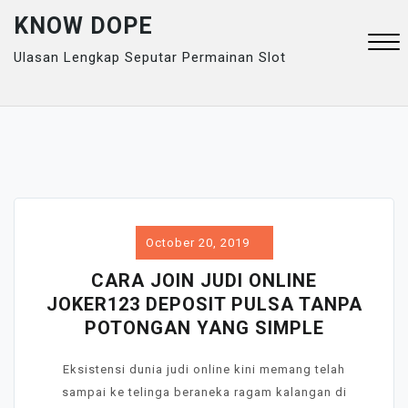
Skip
KNOW DOPE
to
Ulasan Lengkap Seputar Permainan Slot
content
Close
Menu
October 20, 2019
CARA JOIN JUDI ONLINE
JOKER123 DEPOSIT PULSA TANPA
POTONGAN YANG SIMPLE
Eksistensi dunia judi online kini memang telah
sampai ke telinga beraneka ragam kalangan di