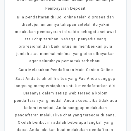
Pembayaran Deposit
Bila pendaftaran di judi online telah diproses dan
disetujui, umumnya tahapan setelah itu yakni
melakukan pembayaran isi saldo sebagai aset awal
atau chip taruhan. Sebagai penyedia yang
profesional dan baik, situs ini memberikan pula
jumlah atau nominal minimal yang bisa dibayarkan
agar seluruhnya pemai tak terbebani.
Cara Melakukan Pendaftaran Main Casino Online
Saat Anda telah pilih situs yang Pas Anda sanggup
langsung mempersiapkan untuk mendafatarkan diri.
Biasanya dalam setiap web tersedia kolom
pendaftaran yang mudah Anda akses. Jika tidak ada
kolom tersebut, Anda sanggup melakukan
pendaftaran melalui live chat yang tersedia di sana.
Okelah berikut ini adalah beberapa langkah yang
dapat Anda lakukan buat melakukan pendaftaran: