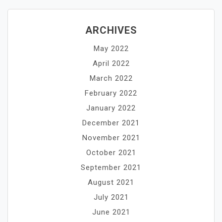
ARCHIVES
May 2022
April 2022
March 2022
February 2022
January 2022
December 2021
November 2021
October 2021
September 2021
August 2021
July 2021
June 2021