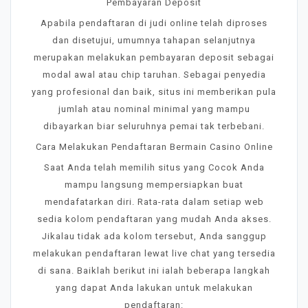
Pembayaran Deposit
Apabila pendaftaran di judi online telah diproses
dan disetujui, umumnya tahapan selanjutnya
merupakan melakukan pembayaran deposit sebagai
modal awal atau chip taruhan. Sebagai penyedia
yang profesional dan baik, situs ini memberikan pula
jumlah atau nominal minimal yang mampu
dibayarkan biar seluruhnya pemai tak terbebani.
Cara Melakukan Pendaftaran Bermain Casino Online
Saat Anda telah memilih situs yang Cocok Anda
mampu langsung mempersiapkan buat
mendafatarkan diri. Rata-rata dalam setiap web
sedia kolom pendaftaran yang mudah Anda akses.
Jikalau tidak ada kolom tersebut, Anda sanggup
melakukan pendaftaran lewat live chat yang tersedia
di sana. Baiklah berikut ini ialah beberapa langkah
yang dapat Anda lakukan untuk melakukan
pendaftaran: