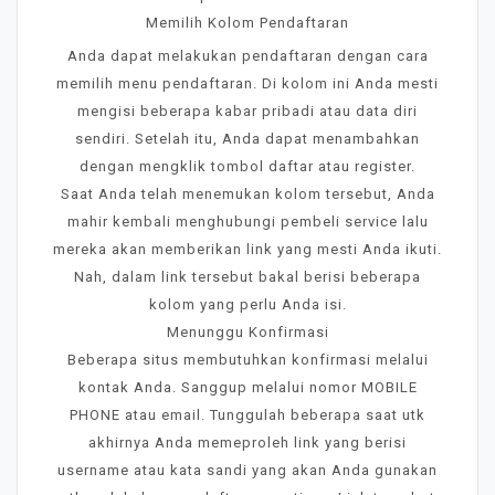
Memilih Kolom Pendaftaran
Anda dapat melakukan pendaftaran dengan cara
memilih menu pendaftaran. Di kolom ini Anda mesti
mengisi beberapa kabar pribadi atau data diri
sendiri. Setelah itu, Anda dapat menambahkan
dengan mengklik tombol daftar atau register.
Saat Anda telah menemukan kolom tersebut, Anda
mahir kembali menghubungi pembeli service lalu
mereka akan memberikan link yang mesti Anda ikuti.
Nah, dalam link tersebut bakal berisi beberapa
kolom yang perlu Anda isi.
Menunggu Konfirmasi
Beberapa situs membutuhkan konfirmasi melalui
kontak Anda. Sanggup melalui nomor MOBILE
PHONE atau email. Tunggulah beberapa saat utk
akhirnya Anda memeproleh link yang berisi
username atau kata sandi yang akan Anda gunakan