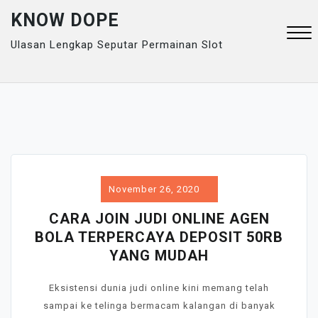
Skip
KNOW DOPE
to
Ulasan Lengkap Seputar Permainan Slot
content
Close
Menu
November 26, 2020
CARA JOIN JUDI ONLINE AGEN
BOLA TERPERCAYA DEPOSIT 50RB
YANG MUDAH
Eksistensi dunia judi online kini memang telah
sampai ke telinga bermacam kalangan di banyak