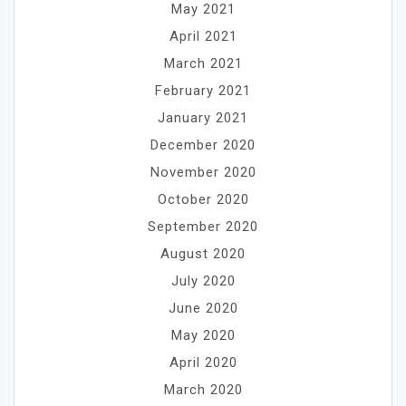
May 2021
April 2021
March 2021
February 2021
January 2021
December 2020
November 2020
October 2020
September 2020
August 2020
July 2020
June 2020
May 2020
April 2020
March 2020