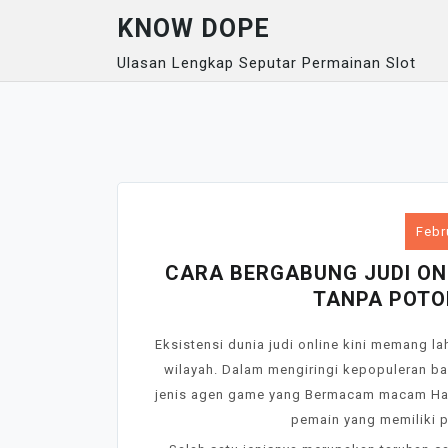
Skip
KNOW DOPE
to
Ulasan Lengkap Seputar Permainan Slot
content
Febr
CARA BERGABUNG JUDI ONL
TANPA POTO
Eksistensi dunia judi online kini memang la
wilayah. Dalam mengiringi kepopuleran bag
jenis agen game yang Bermacam macam Hal 
pemain yang memiliki