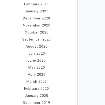
February 2021
January 2021
December 2020
November 2020
October 2020
September 2020
August 2020
July 2020
June 2020
May 2020
April 2020
March 2020
February 2020
January 2020
December 2019