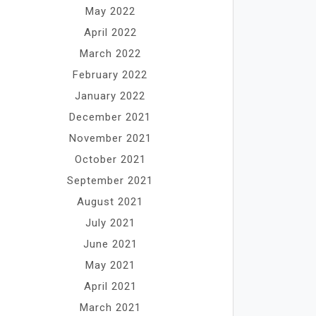
May 2022
April 2022
March 2022
February 2022
January 2022
December 2021
November 2021
October 2021
September 2021
August 2021
July 2021
June 2021
May 2021
April 2021
March 2021