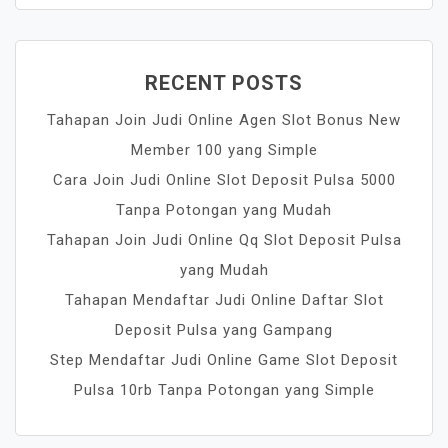
RECENT POSTS
Tahapan Join Judi Online Agen Slot Bonus New
Member 100 yang Simple
Cara Join Judi Online Slot Deposit Pulsa 5000
Tanpa Potongan yang Mudah
Tahapan Join Judi Online Qq Slot Deposit Pulsa
yang Mudah
Tahapan Mendaftar Judi Online Daftar Slot
Deposit Pulsa yang Gampang
Step Mendaftar Judi Online Game Slot Deposit
Pulsa 10rb Tanpa Potongan yang Simple