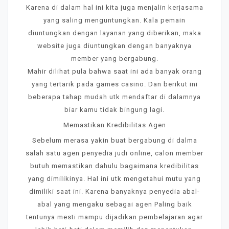
Karena di dalam hal ini kita juga menjalin kerjasama
yang saling menguntungkan. Kala pemain
diuntungkan dengan layanan yang diberikan, maka
website juga diuntungkan dengan banyaknya
member yang bergabung.
Mahir dilihat pula bahwa saat ini ada banyak orang
yang tertarik pada games casino. Dan berikut ini
beberapa tahap mudah utk mendaftar di dalamnya
biar kamu tidak bingung lagi.
Memastikan Kredibilitas Agen
Sebelum merasa yakin buat bergabung di dalma
salah satu agen penyedia judi online, calon member
butuh memastikan dahulu bagaimana kredibilitas
yang dimilikinya. Hal ini utk mengetahui mutu yang
dimiliki saat ini. Karena banyaknya penyedia abal-
abal yang mengaku sebagai agen Paling baik
tentunya mesti mampu dijadikan pembelajaran agar