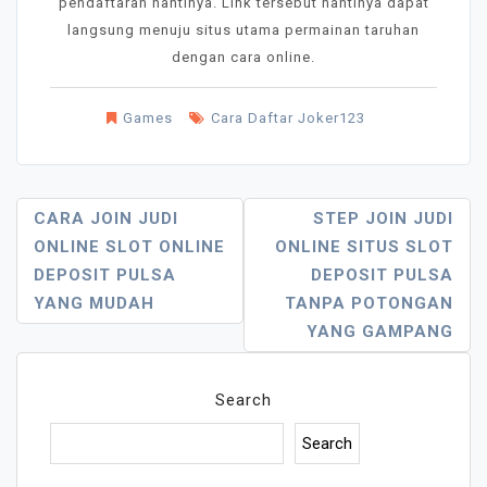
pendaftaran nantinya. Link tersebut nantinya dapat
langsung menuju situs utama permainan taruhan
dengan cara online.
Games
Cara Daftar Joker123
Post
CARA JOIN JUDI
STEP JOIN JUDI
ONLINE SLOT ONLINE
ONLINE SITUS SLOT
Navigation
DEPOSIT PULSA
DEPOSIT PULSA
YANG MUDAH
TANPA POTONGAN
YANG GAMPANG
Search
Search