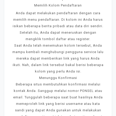
Memilih Kolom Pendaftaran
Anda dapat melakukan pendaftaran dengan cara
memilih menu pendaftaran. Di kolom ini Anda harus
isikan beberapa berita pribadi atau data diri sendiri.
Setelah itu, Anda dapat meneruskan dengan
mengklik tombol daftar atau register.
Saat Anda telah menemukan kolom tersebut, Anda
mampu kembali menghubungi pengguna service lalu
mereka dapat memberikan link yang harus Anda
ikuti. Nah, dalam link tersebut bakal berisi beberapa
kolom yang perlu Anda isi.
Menunggu Konfirmasi
Beberapa situs membutuhkan konfirmasi melalui
kontak Anda. Sanggup melalui nomor PONSEL atau
email. Tunggulah beberapa saat buat hasilnya Anda
memeproleh link yang berisi username atau kata
sandi yang dapat Anda gunakan untuk melakukan