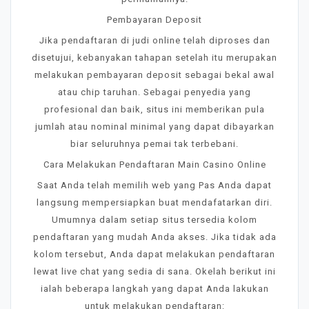
Pembayaran Deposit
Jika pendaftaran di judi online telah diproses dan
disetujui, kebanyakan tahapan setelah itu merupakan
melakukan pembayaran deposit sebagai bekal awal
atau chip taruhan. Sebagai penyedia yang
profesional dan baik, situs ini memberikan pula
jumlah atau nominal minimal yang dapat dibayarkan
biar seluruhnya pemai tak terbebani.
Cara Melakukan Pendaftaran Main Casino Online
Saat Anda telah memilih web yang Pas Anda dapat
langsung mempersiapkan buat mendafatarkan diri.
Umumnya dalam setiap situs tersedia kolom
pendaftaran yang mudah Anda akses. Jika tidak ada
kolom tersebut, Anda dapat melakukan pendaftaran
lewat live chat yang sedia di sana. Okelah berikut ini
ialah beberapa langkah yang dapat Anda lakukan
untuk melakukan pendaftaran: