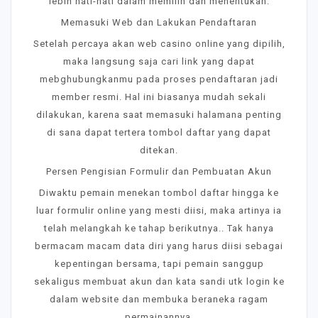
lebih hati-hati dalam memilih dan menentukan.
Memasuki Web dan Lakukan Pendaftaran
Setelah percaya akan web casino online yang dipilih,
maka langsung saja cari link yang dapat
mebghubungkanmu pada proses pendaftaran jadi
member resmi. Hal ini biasanya mudah sekali
dilakukan, karena saat memasuki halamana penting
di sana dapat tertera tombol daftar yang dapat
ditekan.
Persen Pengisian Formulir dan Pembuatan Akun
Diwaktu pemain menekan tombol daftar hingga ke
luar formulir online yang mesti diisi, maka artinya ia
telah melangkah ke tahap berikutnya.. Tak hanya
bermacam macam data diri yang harus diisi sebagai
kepentingan bersama, tapi pemain sanggup
sekaligus membuat akun dan kata sandi utk login ke
dalam website dan membuka beraneka ragam
permainannya.