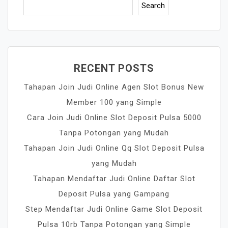
Search
RECENT POSTS
Tahapan Join Judi Online Agen Slot Bonus New
Member 100 yang Simple
Cara Join Judi Online Slot Deposit Pulsa 5000
Tanpa Potongan yang Mudah
Tahapan Join Judi Online Qq Slot Deposit Pulsa
yang Mudah
Tahapan Mendaftar Judi Online Daftar Slot
Deposit Pulsa yang Gampang
Step Mendaftar Judi Online Game Slot Deposit
Pulsa 10rb Tanpa Potongan yang Simple