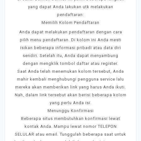
yang dapat Anda lakukan utk melakukan
pendaftaran:
Memilih Kolom Pendaftaran
Anda dapat melakukan pendaftaran dengan cara
pilih menu pendaftaran. Di kolom ini Anda mesti
isikan beberapa informasi pribadi atau data diri
sendiri. Setelah itu, Anda dapat menyambung
dengan mengklik tombol daftar atau register.
Saat Anda telah menemukan kolom tersebut, Anda
mahir kembali menghubungi pengguna service lalu
mereka akan memberikan link yang harus Anda ikuti.
Nah, dalam link tersebut akan berisi beberapa kolom
yang perlu Anda isi.
Menunggu Konfirmasi
Beberapa situs membutuhkan konfirmasi lewat
kontak Anda. Mampu lewat nomor TELEPON
SELULAR atau email. Tunggulah beberapa saat untuk