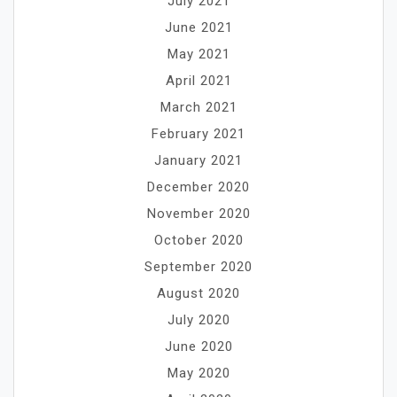
July 2021
June 2021
May 2021
April 2021
March 2021
February 2021
January 2021
December 2020
November 2020
October 2020
September 2020
August 2020
July 2020
June 2020
May 2020