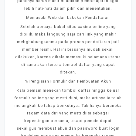
pastinya harus mahir dijadikan pembelajaran agar
lebih hati-hati dalam pilih dan menentukan.
Memasuki Web dan Lakukan Pendaftaran
Setelah percaya bakal situs casino online yang
dipilih, maka langsung saja cari link yang mahir
mebghubungkanmu pada proses pendaftaran jadi
member resmi. Hal ini biasanya mudah sekali
dilakukan, karena dikala memasuki halamana utama
di sana akan tertera tombol daftar yang dapat
ditekan.
% Pengisian Formulir dan Pembuatan Akun
Kala pemain menekan tombol daftar hingga keluar
formulir online yang mesti diisi, maka artinya ia telah
melangkah ke tahap berikutnya.. Tak hanya beraneka
ragam data diri yang mesti diisi sebagai
kepentingan bersama, tetapi pemain dapat
sekaligus membuat akun dan password buat login
ke dalam situs dan membuka beraneka ragam