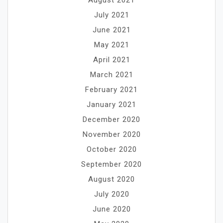
August 2021
July 2021
June 2021
May 2021
April 2021
March 2021
February 2021
January 2021
December 2020
November 2020
October 2020
September 2020
August 2020
July 2020
June 2020