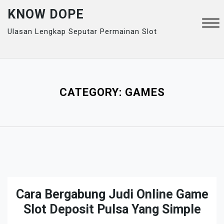
Skip
KNOW DOPE
to
Ulasan Lengkap Seputar Permainan Slot
content
Close
Menu
CATEGORY:
GAMES
Cara Bergabung Judi Online Game
Slot Deposit Pulsa Yang Simple