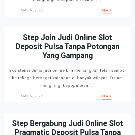
MAY 6, 2022
READ
Step Join Judi Online Slot
Deposit Pulsa Tanpa Potongan
Yang Gampang
Eksistensi dunia judi online kini memang lah telah sampai
ke telinga berbagai kalangan di banyak wilayah. Dalam
mengiringi kepopuleran […]
MAY 5, 2022
READ
Step Bergabung Judi Online Slot
Pragmatic Deposit Pulsa Tanpa