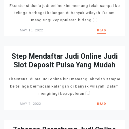
Eksistensi dunia judi online kini memang telah sampai ke
telinga berbagai kalangan di banyak wilayah. Dalam
mengiringi kepopuleran bidang […]
MAY 10, 2022
READ
Step Mendaftar Judi Online Judi
Slot Deposit Pulsa Yang Mudah
Eksistensi dunia judi online kini memang lah telah sampai
ke telinga bermacam kalangan di banyak wilayah. Dalam
mengiringi kepopuleran […]
MAY 7, 2022
READ