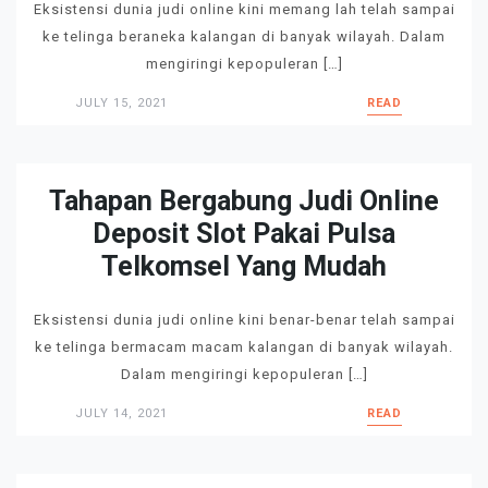
Eksistensi dunia judi online kini memang lah telah sampai
ke telinga beraneka kalangan di banyak wilayah. Dalam
mengiringi kepopuleran […]
JULY 15, 2021
READ
Tahapan Bergabung Judi Online
Deposit Slot Pakai Pulsa
Telkomsel Yang Mudah
Eksistensi dunia judi online kini benar-benar telah sampai
ke telinga bermacam macam kalangan di banyak wilayah.
Dalam mengiringi kepopuleran […]
JULY 14, 2021
READ