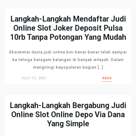
Langkah-Langkah Mendaftar Judi
Online Slot Joker Deposit Pulsa
10rb Tanpa Potongan Yang Mudah
Eksistensi dunia judi online kini benar-benar telah sampai
ke telinga beragam kalangan di banyak wilayah. Dalam
mengiringi kepopuleran bagian […]
JULY 15, 2021
READ
Langkah-Langkah Bergabung Judi
Online Slot Online Depo Via Dana
Yang Simple