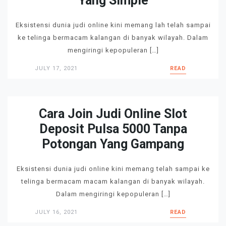
Yang Simple
Eksistensi dunia judi online kini memang lah telah sampai
ke telinga bermacam kalangan di banyak wilayah. Dalam
mengiringi kepopuleran […]
JULY 17, 2021
READ
Cara Join Judi Online Slot
Deposit Pulsa 5000 Tanpa
Potongan Yang Gampang
Eksistensi dunia judi online kini memang telah sampai ke
telinga bermacam macam kalangan di banyak wilayah.
Dalam mengiringi kepopuleran […]
JULY 16, 2021
READ