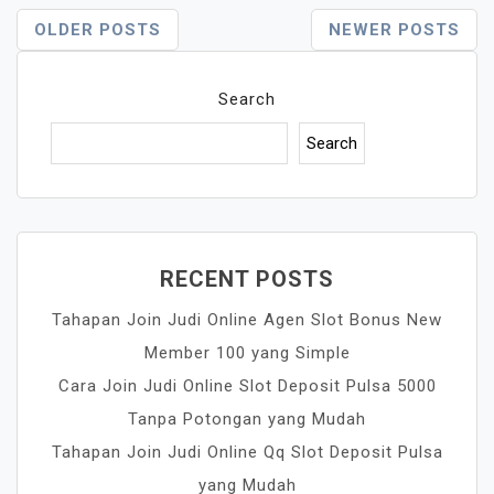
Posts
OLDER POSTS
NEWER POSTS
Navigation
Search
Search
RECENT POSTS
Tahapan Join Judi Online Agen Slot Bonus New
Member 100 yang Simple
Cara Join Judi Online Slot Deposit Pulsa 5000
Tanpa Potongan yang Mudah
Tahapan Join Judi Online Qq Slot Deposit Pulsa
yang Mudah